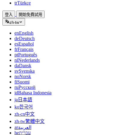
tr
Türkçe
登入
開始免費試用
zh-tw
en
English
de
Deutsch
es
Español
fr
Français
pt
Português
nl
Nederlands
da
Dansk
sv
Svenska
no
Norsk
fi
Suomi
ru
Русский
id
Bahasa Indonesia
ja
日本語
ko
한국어
zh-cn
中文
zh-tw
繁體中文
ar
العربية
he
עברית