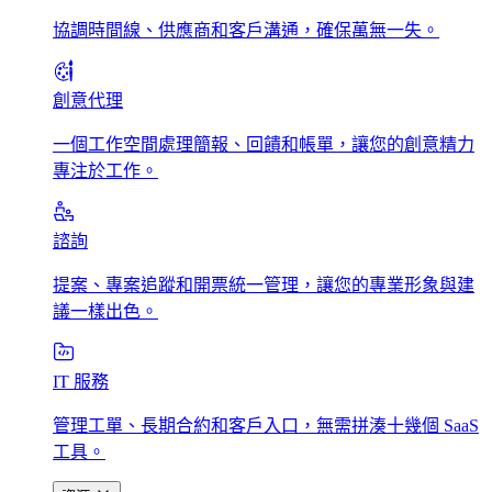
協調時間線、供應商和客戶溝通，確保萬無一失。
創意代理
一個工作空間處理簡報、回饋和帳單，讓您的創意精力
專注於工作。
諮詢
提案、專案追蹤和開票統一管理，讓您的專業形象與建
議一樣出色。
IT 服務
管理工單、長期合約和客戶入口，無需拼湊十幾個 SaaS
工具。