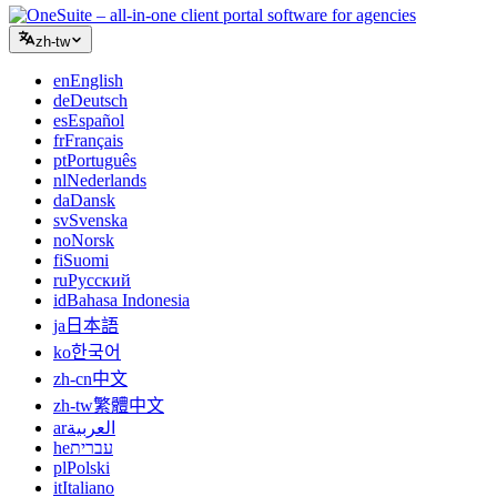
zh-tw
en
English
de
Deutsch
es
Español
fr
Français
pt
Português
nl
Nederlands
da
Dansk
sv
Svenska
no
Norsk
fi
Suomi
ru
Русский
id
Bahasa Indonesia
ja
日本語
ko
한국어
zh-cn
中文
zh-tw
繁體中文
ar
العربية
he
עברית
pl
Polski
it
Italiano