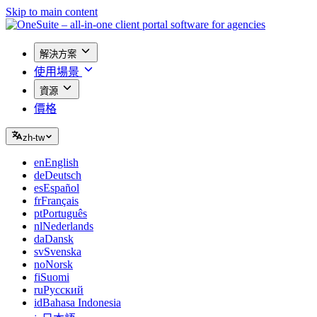
Skip to main content
解決方案
使用場景
資源
價格
zh-tw
en
English
de
Deutsch
es
Español
fr
Français
pt
Português
nl
Nederlands
da
Dansk
sv
Svenska
no
Norsk
fi
Suomi
ru
Русский
id
Bahasa Indonesia