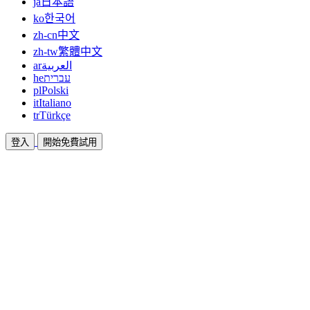
ja
日本語
ko
한국어
zh-cn
中文
zh-tw
繁體中文
ar
العربية
he
עברית
pl
Polski
it
Italiano
tr
Türkçe
登入
開始免費試用
文件
指南與說明文件
聯盟
合作共贏