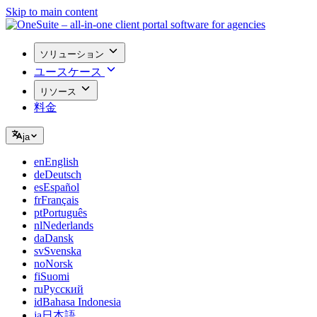
Skip to main content
ソリューション
ユースケース
リソース
料金
ja
en
English
de
Deutsch
es
Español
fr
Français
pt
Português
nl
Nederlands
da
Dansk
sv
Svenska
no
Norsk
fi
Suomi
ru
Русский
id
Bahasa Indonesia
ja
日本語