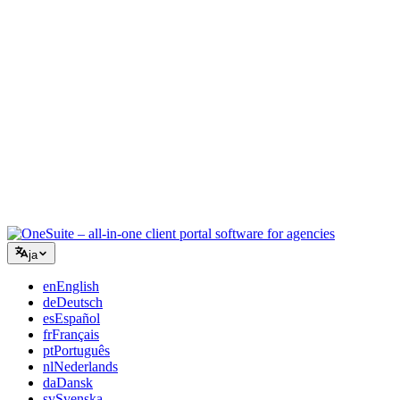
コンサルティング
提案書、プロジェクト追跡、請求を統合し、アドバイスと同
じくらいプロフェッショナルに見えるように。
ITサービス
チケット、リテイナー、クライアントポータルを、複数の
SaaSツールをつなぎ合わせることなく管理できます。
ja
en
English
de
Deutsch
es
Español
fr
Français
pt
Português
nl
Nederlands
da
Dansk
sv
Svenska