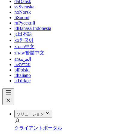
da
Dansk
sv
Svenska
no
Norsk
fi
Suomi
ru
Русский
id
Bahasa Indonesia
ja
日本語
ko
한국어
zh-cn
中文
zh-tw
繁體中文
ar
العربية
he
עברית
pl
Polski
it
Italiano
tr
Türkçe
ソリューション
クライアントポータル