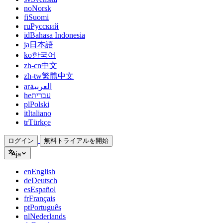
no
Norsk
fi
Suomi
ru
Русский
id
Bahasa Indonesia
ja
日本語
ko
한국어
zh-cn
中文
zh-tw
繁體中文
ar
العربية
he
עברית
pl
Polski
it
Italiano
tr
Türkçe
ログイン
無料トライアルを開始
ja
en
English
de
Deutsch
es
Español
fr
Français
pt
Português
nl
Nederlands