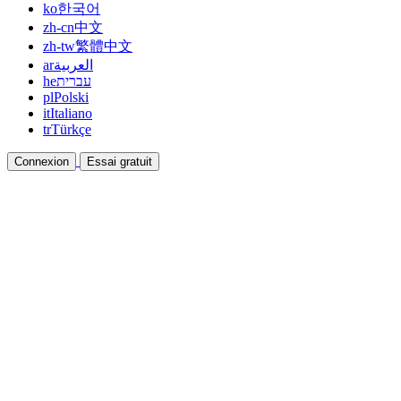
ko
한국어
zh-cn
中文
zh-tw
繁體中文
ar
العربية
he
עברית
pl
Polski
it
Italiano
tr
Türkçe
Connexion
Essai gratuit
Documentation
Guides et documents d'aide
Affiliation
Devenez partenaire et gagnez ensemble
Intégrations