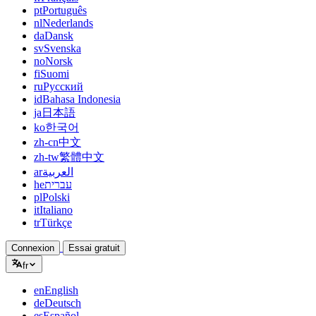
pt
Português
nl
Nederlands
da
Dansk
sv
Svenska
no
Norsk
fi
Suomi
ru
Русский
id
Bahasa Indonesia
ja
日本語
ko
한국어
zh-cn
中文
zh-tw
繁體中文
ar
العربية
he
עברית
pl
Polski
it
Italiano
tr
Türkçe
Connexion
Essai gratuit
fr
en
English
de
Deutsch
es
Español