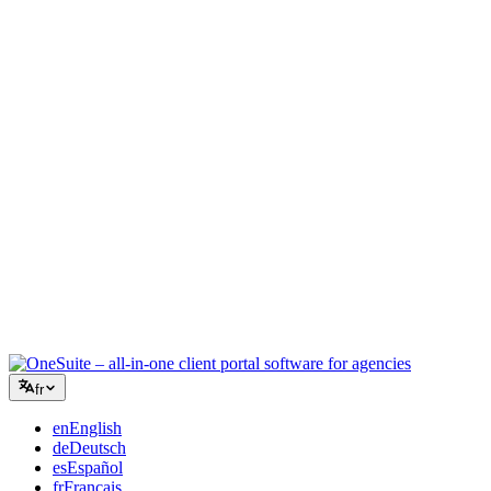
Agence créative
Un espace unique pour les briefs, les retours et la facturation, pour
que votre énergie créative reste sur le travail.
Conseil
Propositions, suivi de projet et facturation unifiés pour paraître aussi
professionnel que vos conseils.
Services informatiques
Gérez tickets, retainers et portails clients sans assembler une dizaine
d'outils SaaS à la va-vite.
fr
en
English
de
Deutsch
es
Español
fr
Français