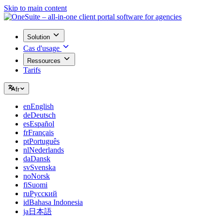
Skip to main content
Solution
Cas d'usage
Ressources
Tarifs
fr
en
English
de
Deutsch
es
Español
fr
Français
pt
Português
nl
Nederlands
da
Dansk
sv
Svenska
no
Norsk
fi
Suomi
ru
Русский
id
Bahasa Indonesia
ja
日本語