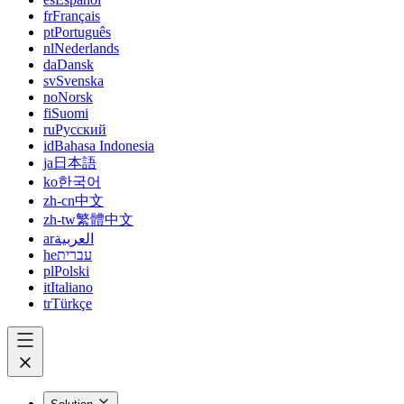
fr
Français
pt
Português
nl
Nederlands
da
Dansk
sv
Svenska
no
Norsk
fi
Suomi
ru
Русский
id
Bahasa Indonesia
ja
日本語
ko
한국어
zh-cn
中文
zh-tw
繁體中文
ar
العربية
he
עברית
pl
Polski
it
Italiano
tr
Türkçe