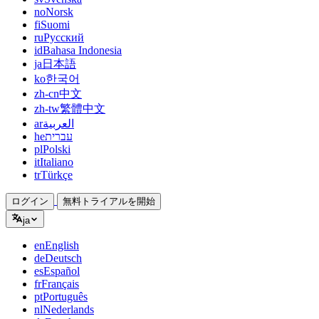
no
Norsk
fi
Suomi
ru
Русский
id
Bahasa Indonesia
ja
日本語
ko
한국어
zh-cn
中文
zh-tw
繁體中文
ar
العربية
he
עברית
pl
Polski
it
Italiano
tr
Türkçe
ログイン
無料トライアルを開始
ja
en
English
de
Deutsch
es
Español
fr
Français
pt
Português
nl
Nederlands