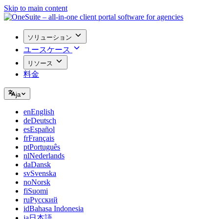
Skip to main content
ソリューション
ユースケース
リソース
料金
ja
en
English
de
Deutsch
es
Español
fr
Français
pt
Português
nl
Nederlands
da
Dansk
sv
Svenska
no
Norsk
fi
Suomi
ru
Русский
id
Bahasa Indonesia
ja
日本語