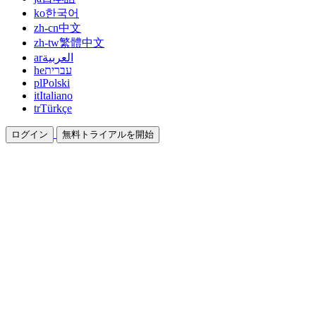
ko
한국어
zh-cn
中文
zh-tw
繁體中文
ar
العربية
he
עברית
pl
Polski
it
Italiano
tr
Türkçe
ログイン
無料トライアルを開始
ドキュメント
ガイドとヘルプドキュメント
アフィリエイト
パートナーになって一緒に稼ぐ
統合