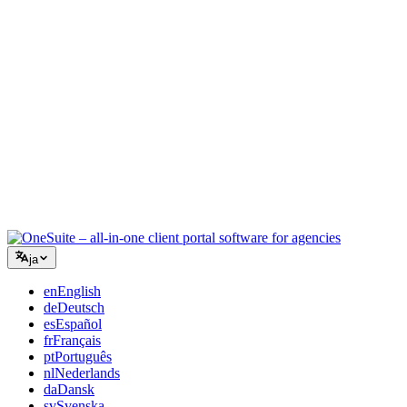
コンサルティング
提案書、プロジェクト追跡、請求を統合し、アドバイスと同
じくらいプロフェッショナルに見えるように。
ITサービス
チケット、リテイナー、クライアントポータルを、複数の
SaaSツールをつなぎ合わせることなく管理できます。
ja
en
English
de
Deutsch
es
Español
fr
Français
pt
Português
nl
Nederlands
da
Dansk
sv
Svenska