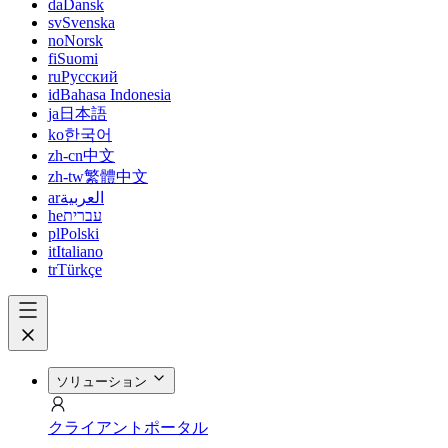
da
Dansk
sv
Svenska
no
Norsk
fi
Suomi
ru
Русский
id
Bahasa Indonesia
ja
日本語
ko
한국어
zh-cn
中文
zh-tw
繁體中文
ar
العربية
he
עברית
pl
Polski
it
Italiano
tr
Türkçe
ソリューション
クライアントポータル