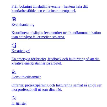
Från bokning till slutlig leverans – hantera hela ditt
kundarbetsflöde i en enda instrumentpanel.
Eventhantering
Koordinera tidslinjer, leverantörer och kundkommunikation
utan att något faller mellan stolarna.
Kreativ byrå
En arbetsyta för briefer, feedback och fakturering så att din
kreativa energi stannar på arbetet.
Konsultverksamhet
Offerter, projektspårning och fakturering samlat så att du ser
lika professionell ut som dina råd.
IT-tjänster