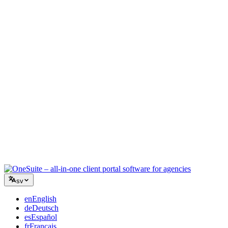
Kreativ byrå
En arbetsyta för briefer, feedback och fakturering så att din kreativa
energi stannar på arbetet.
Konsultverksamhet
Offerter, projektspårning och fakturering samlat så att du ser lika
professionell ut som dina råd.
IT-tjänster
Hantera ärenden, retainers och kundportaler utan att tejpa ihop ett
dussin SaaS-verktyg.
sv
en
English
de
Deutsch
es
Español
fr
Français