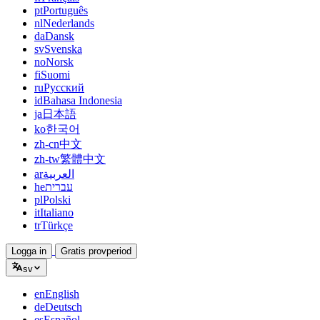
pt
Português
nl
Nederlands
da
Dansk
sv
Svenska
no
Norsk
fi
Suomi
ru
Русский
id
Bahasa Indonesia
ja
日本語
ko
한국어
zh-cn
中文
zh-tw
繁體中文
ar
العربية
he
עברית
pl
Polski
it
Italiano
tr
Türkçe
Logga in
Gratis provperiod
sv
en
English
de
Deutsch
es
Español