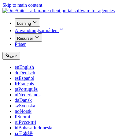
Skip to main content
Lösning
Användningsområden
Resurser
Priser
sv
en
English
de
Deutsch
es
Español
fr
Français
pt
Português
nl
Nederlands
da
Dansk
sv
Svenska
no
Norsk
fi
Suomi
ru
Русский
id
Bahasa Indonesia
ja
日本語