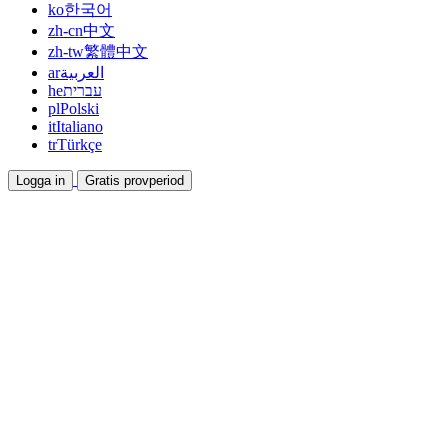
ko
한국어
zh-cn
中文
zh-tw
繁體中文
ar
العربية
he
עברית
pl
Polski
it
Italiano
tr
Türkçe
Logga in
Gratis provperiod
Dokumentation
Guider och hjälpdokument
Affiliate
Bli partner och tjäna tillsammans
Integrationer