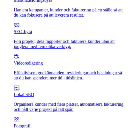
Marknadsföringsbyrå
Hantera kampanjer, kunder och fakturering på ett ställe så att
du kan fokusera på att leverera resultat.
SEO-byrå
Följ projekt, dela rapporter och fakturera kunder utan att
jonglera med fem olika verktyg.
Videoredigering
Effektivisera godkännanden, revideringar och betalningar så
att du kan spendera mer tid i tidslinjen.
Lokal SEO
Organisera kunder med flera platser, automatisera fakturering
och håll varje projekt på rätt spår.
Fotografi