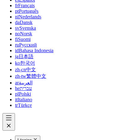
fr
Français
pt
Português
nl
Nederlands
da
Dansk
sv
Svenska
no
Norsk
fi
Suomi
ru
Русский
id
Bahasa Indonesia
ja
日本語
ko
한국어
zh-cn
中文
zh-tw
繁體中文
ar
العربية
he
עברית
pl
Polski
it
Italiano
tr
Türkçe