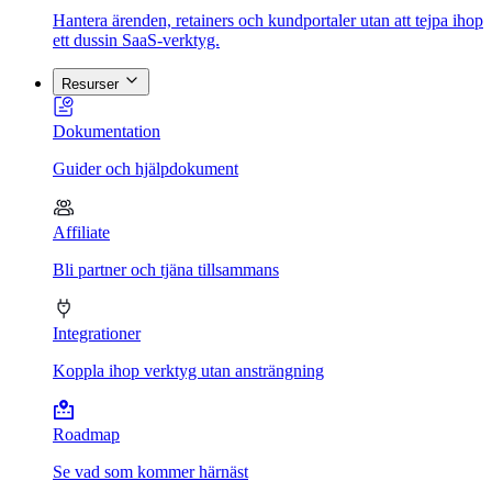
Hantera ärenden, retainers och kundportaler utan att tejpa ihop
ett dussin SaaS-verktyg.
Resurser
Dokumentation
Guider och hjälpdokument
Affiliate
Bli partner och tjäna tillsammans
Integrationer
Koppla ihop verktyg utan ansträngning
Roadmap
Se vad som kommer härnäst