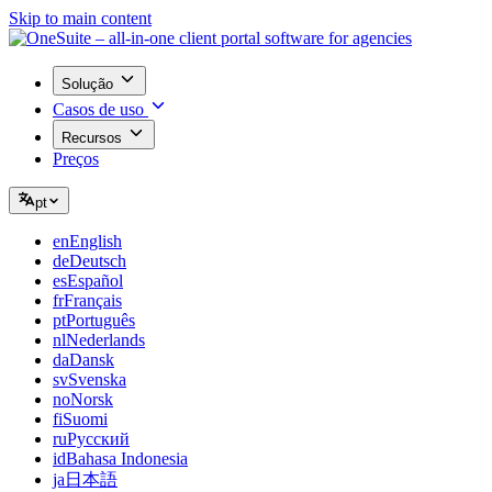
Skip to main content
Solução
Casos de uso
Recursos
Preços
pt
en
English
de
Deutsch
es
Español
fr
Français
pt
Português
nl
Nederlands
da
Dansk
sv
Svenska
no
Norsk
fi
Suomi
ru
Русский
id
Bahasa Indonesia
ja
日本語