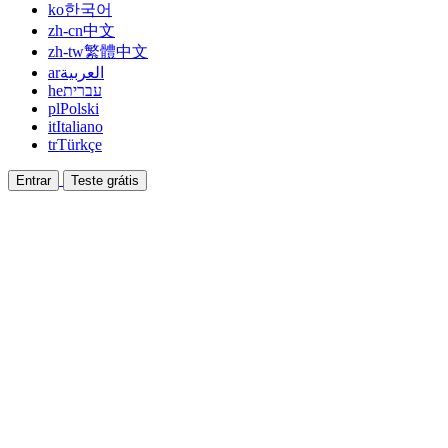
ko
한국어
zh-cn
中文
zh-tw
繁體中文
ar
العربية
he
עברית
pl
Polski
it
Italiano
tr
Türkçe
Entrar
Teste grátis
Documentação
Guias e documentos de ajuda
Afiliado
Faça parceria e ganhe junto
Integrações