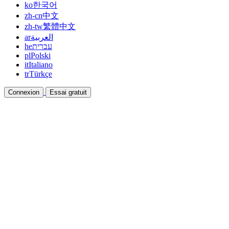
ko
한국어
zh-cn
中文
zh-tw
繁體中文
ar
العربية
he
עברית
pl
Polski
it
Italiano
tr
Türkçe
Connexion
Essai gratuit
Documentation
Guides et documents d'aide
Affiliation
Devenez partenaire et gagnez ensemble
Intégrations