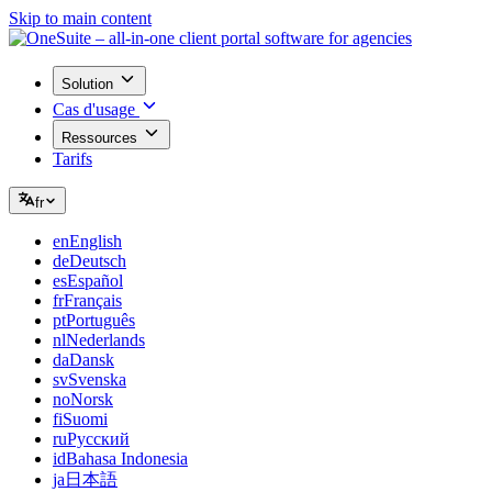
Skip to main content
Solution
Cas d'usage
Ressources
Tarifs
fr
en
English
de
Deutsch
es
Español
fr
Français
pt
Português
nl
Nederlands
da
Dansk
sv
Svenska
no
Norsk
fi
Suomi
ru
Русский
id
Bahasa Indonesia
ja
日本語