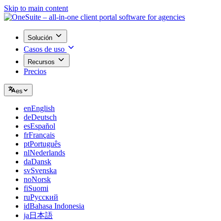
Skip to main content
Solución
Casos de uso
Recursos
Precios
es
en
English
de
Deutsch
es
Español
fr
Français
pt
Português
nl
Nederlands
da
Dansk
sv
Svenska
no
Norsk
fi
Suomi
ru
Русский
id
Bahasa Indonesia
ja
日本語