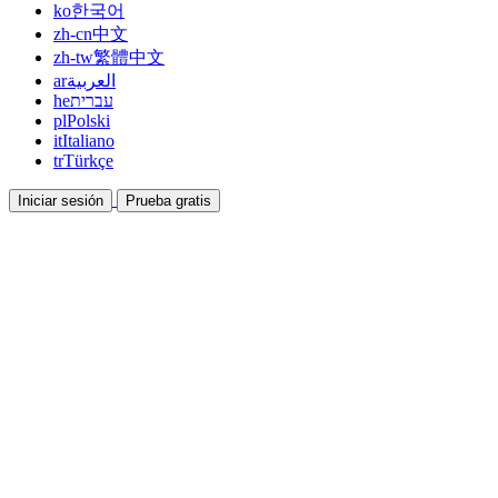
ko
한국어
zh-cn
中文
zh-tw
繁體中文
ar
العربية
he
עברית
pl
Polski
it
Italiano
tr
Türkçe
Iniciar sesión
Prueba gratis
Documentación
Guías y documentos de ayuda
Afiliados
Colabora y gana con nosotros
Integraciones