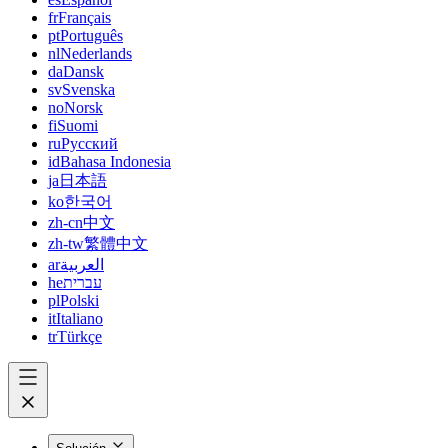
fr
Français
pt
Português
nl
Nederlands
da
Dansk
sv
Svenska
no
Norsk
fi
Suomi
ru
Русский
id
Bahasa Indonesia
ja
日本語
ko
한국어
zh-cn
中文
zh-tw
繁體中文
ar
العربية
he
עברית
pl
Polski
it
Italiano
tr
Türkçe