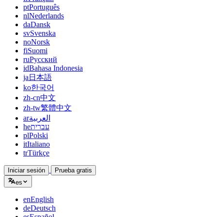
pt
Português
nl
Nederlands
da
Dansk
sv
Svenska
no
Norsk
fi
Suomi
ru
Русский
id
Bahasa Indonesia
ja
日本語
ko
한국어
zh-cn
中文
zh-tw
繁體中文
ar
العربية
he
עברית
pl
Polski
it
Italiano
tr
Türkçe
Iniciar sesión
Prueba gratis
es
en
English
de
Deutsch
es
Español