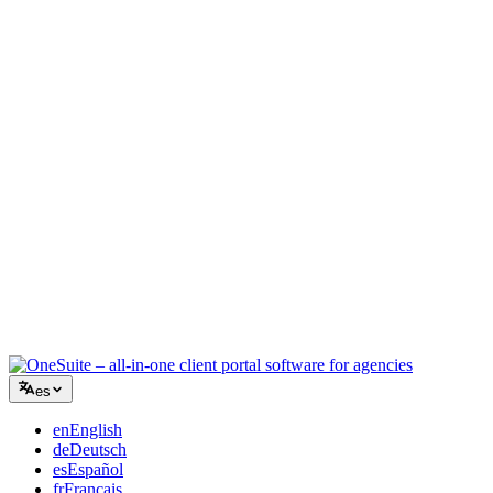
Agencia creativa
Un único espacio para briefs, feedback y facturación, para que tu
energía creativa siga en el trabajo.
Consultoría
Propuestas, seguimiento de proyectos y facturación unificados para
que parezcas tan profesional como tu asesoramiento.
Servicios de TI
Gestiona tickets, iguala mensual y portales de cliente sin pegar con
cinta una docena de SaaS.
es
en
English
de
Deutsch
es
Español
fr
Français