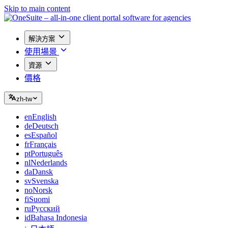
Skip to main content
解決方案
使用場景
資源
價格
zh-tw
en
English
de
Deutsch
es
Español
fr
Français
pt
Português
nl
Nederlands
da
Dansk
sv
Svenska
no
Norsk
fi
Suomi
ru
Русский
id
Bahasa Indonesia