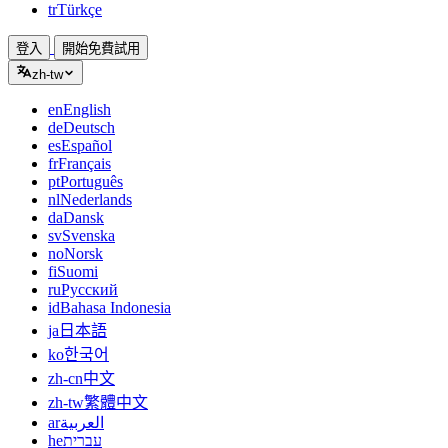
tr
Türkçe
登入
開始免費試用
zh-tw
en
English
de
Deutsch
es
Español
fr
Français
pt
Português
nl
Nederlands
da
Dansk
sv
Svenska
no
Norsk
fi
Suomi
ru
Русский
id
Bahasa Indonesia
ja
日本語
ko
한국어
zh-cn
中文
zh-tw
繁體中文
ar
العربية
he
עברית