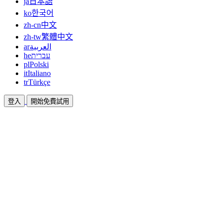
ja
日本語
ko
한국어
zh-cn
中文
zh-tw
繁體中文
ar
العربية
he
עברית
pl
Polski
it
Italiano
tr
Türkçe
登入
開始免費試用
文件
指南與說明文件
聯盟
合作共贏