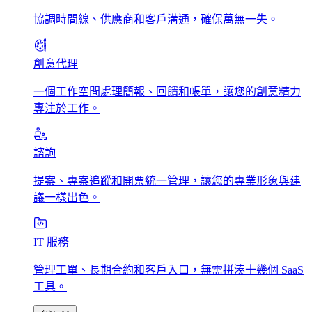
協調時間線、供應商和客戶溝通，確保萬無一失。
創意代理
一個工作空間處理簡報、回饋和帳單，讓您的創意精力
專注於工作。
諮詢
提案、專案追蹤和開票統一管理，讓您的專業形象與建
議一樣出色。
IT 服務
管理工單、長期合約和客戶入口，無需拼湊十幾個 SaaS
工具。