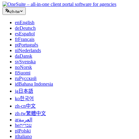
zh-tw
en
English
de
Deutsch
es
Español
fr
Français
pt
Português
nl
Nederlands
da
Dansk
sv
Svenska
no
Norsk
fi
Suomi
ru
Русский
id
Bahasa Indonesia
ja
日本語
ko
한국어
zh-cn
中文
zh-tw
繁體中文
ar
العربية
he
עברית
pl
Polski
it
Italiano