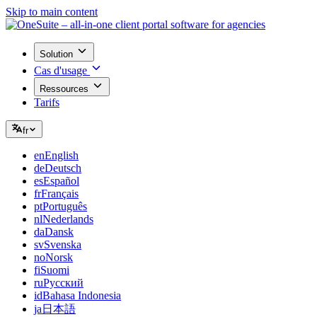
Skip to main content
Solution
Cas d'usage
Ressources
Tarifs
fr
en
English
de
Deutsch
es
Español
fr
Français
pt
Português
nl
Nederlands
da
Dansk
sv
Svenska
no
Norsk
fi
Suomi
ru
Русский
id
Bahasa Indonesia
ja
日本語