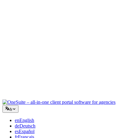
Agence créative
Un espace unique pour les briefs, les retours et la facturation, pour
que votre énergie créative reste sur le travail.
Conseil
Propositions, suivi de projet et facturation unifiés pour paraître aussi
professionnel que vos conseils.
Services informatiques
Gérez tickets, retainers et portails clients sans assembler une dizaine
d'outils SaaS à la va-vite.
fr
en
English
de
Deutsch
es
Español
fr
Français