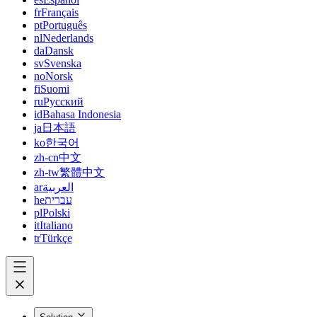
fr
Français
pt
Português
nl
Nederlands
da
Dansk
sv
Svenska
no
Norsk
fi
Suomi
ru
Русский
id
Bahasa Indonesia
ja
日本語
ko
한국어
zh-cn
中文
zh-tw
繁體中文
ar
العربية
he
עברית
pl
Polski
it
Italiano
tr
Türkçe