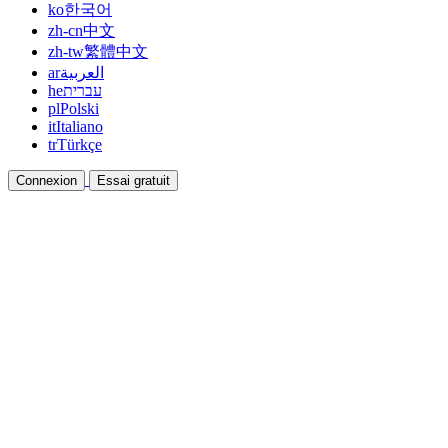
ko
한국어
zh-cn
中文
zh-tw
繁體中文
ar
العربية
he
עברית
pl
Polski
it
Italiano
tr
Türkçe
Connexion
Essai gratuit
Documentation
Guides et documents d'aide
Affiliation
Devenez partenaire et gagnez ensemble
Intégrations