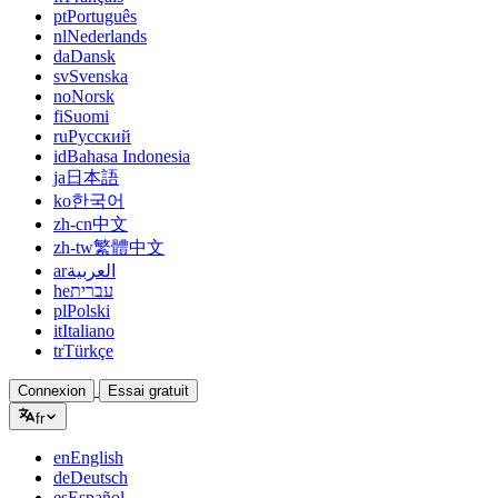
pt
Português
nl
Nederlands
da
Dansk
sv
Svenska
no
Norsk
fi
Suomi
ru
Русский
id
Bahasa Indonesia
ja
日本語
ko
한국어
zh-cn
中文
zh-tw
繁體中文
ar
العربية
he
עברית
pl
Polski
it
Italiano
tr
Türkçe
Connexion
Essai gratuit
fr
en
English
de
Deutsch
es
Español