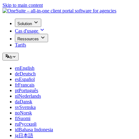
Skip to main content
Solution
Cas d'usage
Ressources
Tarifs
fr
en
English
de
Deutsch
es
Español
fr
Français
pt
Português
nl
Nederlands
da
Dansk
sv
Svenska
no
Norsk
fi
Suomi
ru
Русский
id
Bahasa Indonesia
ja
日本語