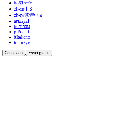
ko
한국어
zh-cn
中文
zh-tw
繁體中文
ar
العربية
he
עברית
pl
Polski
it
Italiano
tr
Türkçe
Connexion
Essai gratuit
Documentation
Guides et documents d'aide
Affiliation
Devenez partenaire et gagnez ensemble
Intégrations