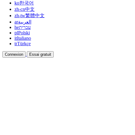
ko
한국어
zh-cn
中文
zh-tw
繁體中文
ar
العربية
he
עברית
pl
Polski
it
Italiano
tr
Türkçe
Connexion
Essai gratuit
Documentation
Guides et documents d'aide
Affiliation
Devenez partenaire et gagnez ensemble
Intégrations