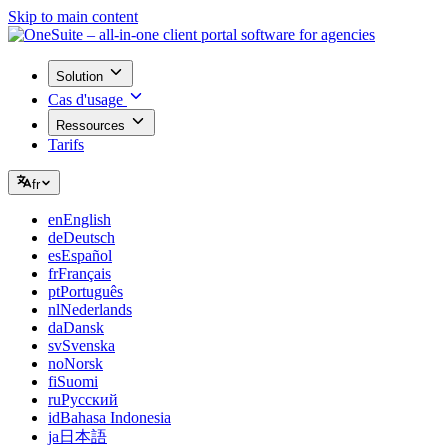
Skip to main content
Solution
Cas d'usage
Ressources
Tarifs
fr
en
English
de
Deutsch
es
Español
fr
Français
pt
Português
nl
Nederlands
da
Dansk
sv
Svenska
no
Norsk
fi
Suomi
ru
Русский
id
Bahasa Indonesia
ja
日本語