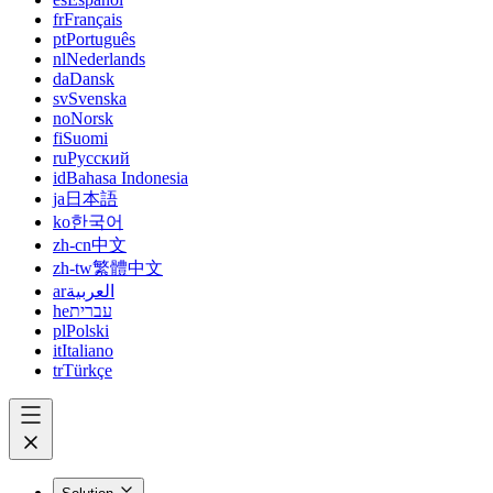
fr
Français
pt
Português
nl
Nederlands
da
Dansk
sv
Svenska
no
Norsk
fi
Suomi
ru
Русский
id
Bahasa Indonesia
ja
日本語
ko
한국어
zh-cn
中文
zh-tw
繁體中文
ar
العربية
he
עברית
pl
Polski
it
Italiano
tr
Türkçe