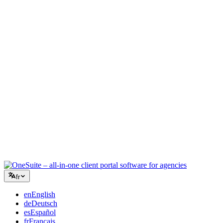
Agence créative
Un espace unique pour les briefs, les retours et la facturation, pour
que votre énergie créative reste sur le travail.
Conseil
Propositions, suivi de projet et facturation unifiés pour paraître aussi
professionnel que vos conseils.
Services informatiques
Gérez tickets, retainers et portails clients sans assembler une dizaine
d'outils SaaS à la va-vite.
fr
en
English
de
Deutsch
es
Español
fr
Français