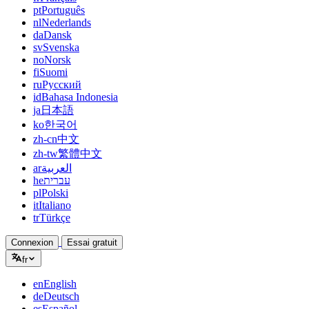
pt
Português
nl
Nederlands
da
Dansk
sv
Svenska
no
Norsk
fi
Suomi
ru
Русский
id
Bahasa Indonesia
ja
日本語
ko
한국어
zh-cn
中文
zh-tw
繁體中文
ar
العربية
he
עברית
pl
Polski
it
Italiano
tr
Türkçe
Connexion
Essai gratuit
fr
en
English
de
Deutsch
es
Español