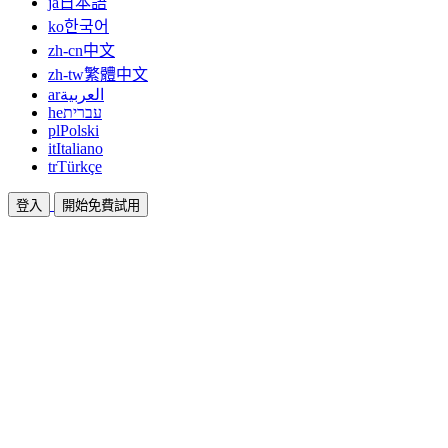
ja
日本語
ko
한국어
zh-cn
中文
zh-tw
繁體中文
ar
العربية
he
עברית
pl
Polski
it
Italiano
tr
Türkçe
登入
開始免費試用
文件
指南與說明文件
聯盟
合作共贏