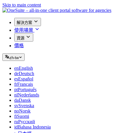
Skip to main content
解決方案
使用場景
資源
價格
zh-tw
en
English
de
Deutsch
es
Español
fr
Français
pt
Português
nl
Nederlands
da
Dansk
sv
Svenska
no
Norsk
fi
Suomi
ru
Русский
id
Bahasa Indonesia