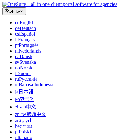
zh-tw
en
English
de
Deutsch
es
Español
fr
Français
pt
Português
nl
Nederlands
da
Dansk
sv
Svenska
no
Norsk
fi
Suomi
ru
Русский
id
Bahasa Indonesia
ja
日本語
ko
한국어
zh-cn
中文
zh-tw
繁體中文
ar
العربية
he
עברית
pl
Polski
it
Italiano