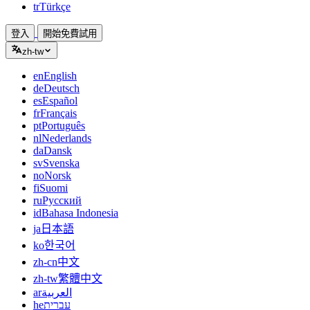
tr
Türkçe
登入
開始免費試用
zh-tw
en
English
de
Deutsch
es
Español
fr
Français
pt
Português
nl
Nederlands
da
Dansk
sv
Svenska
no
Norsk
fi
Suomi
ru
Русский
id
Bahasa Indonesia
ja
日本語
ko
한국어
zh-cn
中文
zh-tw
繁體中文
ar
العربية
he
עברית