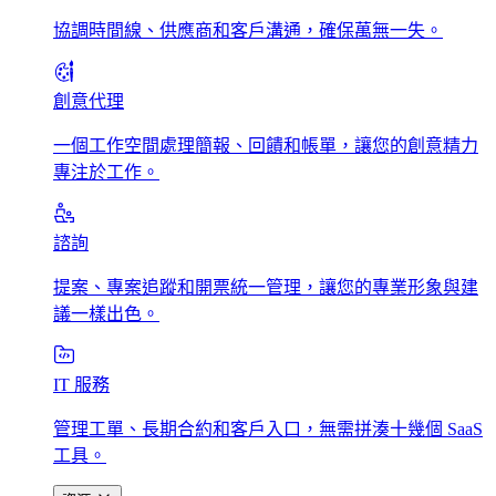
協調時間線、供應商和客戶溝通，確保萬無一失。
創意代理
一個工作空間處理簡報、回饋和帳單，讓您的創意精力
專注於工作。
諮詢
提案、專案追蹤和開票統一管理，讓您的專業形象與建
議一樣出色。
IT 服務
管理工單、長期合約和客戶入口，無需拼湊十幾個 SaaS
工具。