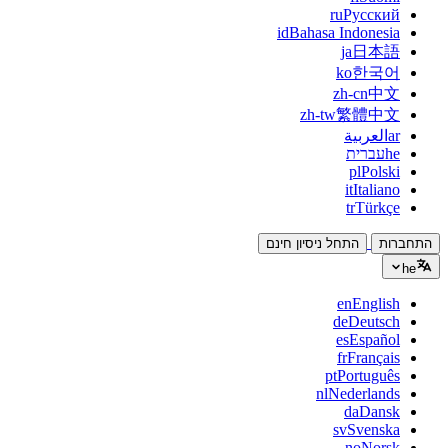
ru
Русский
id
Bahasa Indonesia
ja
日本語
ko
한국어
zh-cn
中文
zh-tw
繁體中文
ar
العربية
he
עברית
pl
Polski
it
Italiano
tr
Türkçe
התחברות
התחל ניסיון חינם
he
en
English
de
Deutsch
es
Español
fr
Français
pt
Português
nl
Nederlands
da
Dansk
sv
Svenska
no
Norsk