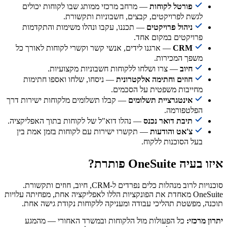
פורטל לקוחות
— מרחב מרכזי ממותג שבו לקוחות יכולים
לגשת לפרויקטים, קבצים, חשבוניות ותקשורת.
ניהול פרויקטים
— תכננו, עקבו ונהלו משימות והתקדמות
פרויקטים במקום אחד.
CRM
— ארגנו לידים, אנשי קשר וקשרי לקוחות לאורך כל
משפך המכירות.
חיוב
— צרו ושלחו ללקוחות חשבוניות מקצועיות.
חוזים וחתימה אלקטרונית
— ניסחו, שלחו ואספו חתימות
מחייבות משפטית על הסכמים.
אינטגרציית תשלומים
— קבלו תשלומים מלקוחות ישירות דרך
הפלטפורמה.
תיבת דואר נכנס
— נהלו דוא"ל של לקוחות בתוך האפליקציה.
צ'אט והודעות
— תקשרו ישירות עם לקוחות בזמן אמת בין
בעל הסוכנות ללקוח.
איזו בעיה OneSuite פותרת?
סוכנויות לרוב מנהלות כלים נפרדים ל-CRM, חיוב, חוזים ותקשורת.
OneSuite מאחדת את הפונקציות הללו לאפליקציה אחת, מפחיתה עלויות
תוכנה, מפשטת תהליכי עבודה ומעניקה ללקוחות נקודת גישה אחת.
יתרון מרכזי:
כל הפעולות מול הלקוחות ובמשרד האחורי — מהמגע