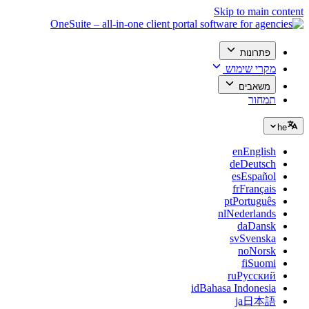
Skip to main content
פתרונות
מקרי שימוש
משאבים
תמחור
he
en
English
de
Deutsch
es
Español
fr
Français
pt
Português
nl
Nederlands
da
Dansk
sv
Svenska
no
Norsk
fi
Suomi
ru
Русский
id
Bahasa Indonesia
ja
日本語