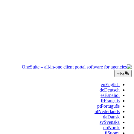
ייעוץ
הצעות, מעקב פרויקטים וחיוב מאוחדים כדי שתיראו מקצועיים כמו
הייעוץ שלכם.
שירותי IT
נהלו טיקטים, ריטיינרים ופורטלי לקוחות בלי לחבר תריסר כלי SaaS
בסלוטייפ.
he
en
English
de
Deutsch
es
Español
fr
Français
pt
Português
nl
Nederlands
da
Dansk
sv
Svenska
no
Norsk
fi
Suomi