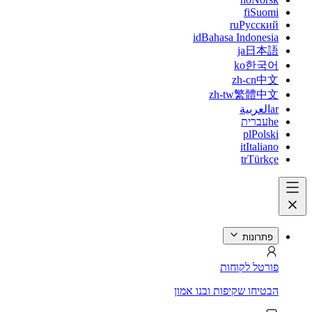
fi
Suomi
ru
Русский
id
Bahasa Indonesia
ja
日本語
ko
한국어
zh-cn
中文
zh-tw
繁體中文
ar
العربية
he
עברית
pl
Polski
it
Italiano
tr
Türkçe
פתרונות
פורטל לקוחות
הבטיחו שקיפות ובנו אמון