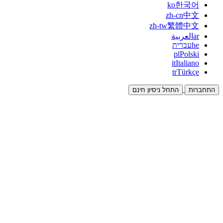
ko
한국어
zh-cn
中文
zh-tw
繁體中文
ar
العربية
he
עברית
pl
Polski
it
Italiano
tr
Türkçe
התחברות
התחל ניסיון חינם
תיעוד
מדריכים ומסמכי עזרה
שותפים
שותפו והרוויחו יחד
אינטגרציות