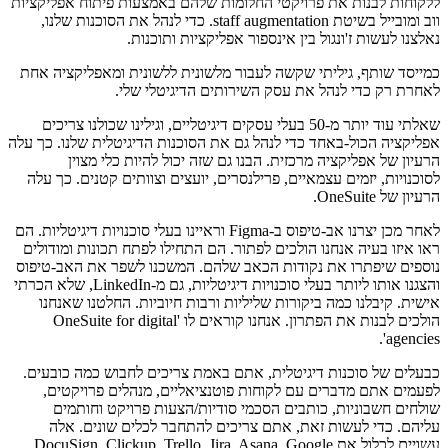
ללקוחות לבנות את פרויקטי החלומות שלהם באמצעות פיתוח אפליקציות
ווב ומובייל בשיטת staff augmentation. כדי לנהל את הסוכנות שלנו,
נאלצנו לעשות ז'ונגול בין אינספור אפליקציות ותוכנות.
כמייסד שותף, גיליתי שקשה לעבור מלשונית ללשונית ומאפליקציה אחת
לאחרת רק כדי לנהל את עסק השירותים הדיגיטלי שלי.
שאלתי עוד יותר מ-50 בעלי עסקים דיגיטליים, וגילינו שכולנו צריכים
אפליקציה הכול-באחד כדי לנהל גם את הסוכנות הדיגיטלית שלנו. כך עלה
הרעיון של אפליקציה מרכזית. הבנו גם שזה יכול להיות כלי מצוין
לסוכנויות, יזמים עצמאיים, פרילנסרים, יועצים וצוותים קטנים. כך עלה
הרעיון של OneSuite.
לאחר מכן יצרנו אב-טיפוס ב-Figma וראיינו בעלי סוכנויות דיגיטליות. הם
ראו איזו בעיה אנחנו הולכים לפתור. הם התחילו לפתח תכונות ומודולים
נוספים שיפתרו את נקודות הכאב שלהם. המשכנו לשפר את האב-טיפוס
והצגנו אותו ליותר בעלי סוכנויות דיגיטליות, גם מ-LinkedIn, שלא הכרתי
אישית. קיבלנו כמה ביקורות שליליות ורבות חיוביות. החלטנו שאנחנו
הולכים לבנות את הפתרון. אנחנו קוראים לו 'OneSuite for digital
agencies'.
כבעלים של סוכנות דיגיטלית, אתם באמת צריכים לחבוש כמה כובעים.
לפעמים אתם מדברים עם לקוחות פוטנציאליים, מנהלים פרויקטים,
שולחים חשבוניות, כותבים הסכמי סודיות/הצעות פרויקט וחותמים
עליהם. כדי לעשות זאת, אתם צריכים להתחבר לכלים שונים. אלה
עשויים לכלול את DocuSign, Clickup, Trello, Jira, Asana, Google