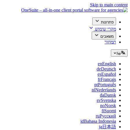
Skip to main content
פתרונות
מקרי שימוש
משאבים
תמחור
he
en
English
de
Deutsch
es
Español
fr
Français
pt
Português
nl
Nederlands
da
Dansk
sv
Svenska
no
Norsk
fi
Suomi
ru
Русский
id
Bahasa Indonesia
ja
日本語