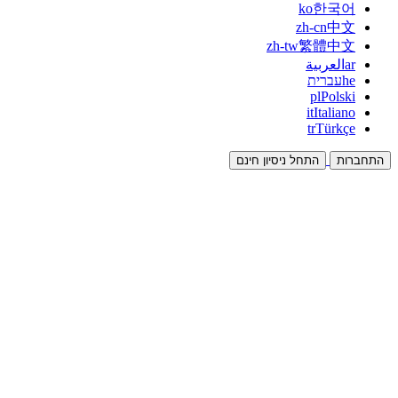
ko
한국어
zh-cn
中文
zh-tw
繁體中文
ar
العربية
he
עברית
pl
Polski
it
Italiano
tr
Türkçe
התחברות
התחל ניסיון חינם
תיעוד
מדריכים ומסמכי עזרה
שותפים
שותפו והרוויחו יחד
אינטגרציות