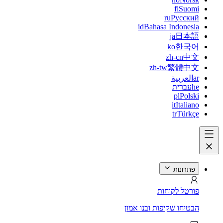
fi
Suomi
ru
Русский
id
Bahasa Indonesia
ja
日本語
ko
한국어
zh-cn
中文
zh-tw
繁體中文
ar
العربية
he
עברית
pl
Polski
it
Italiano
tr
Türkçe
פתרונות
פורטל לקוחות
הבטיחו שקיפות ובנו אמון