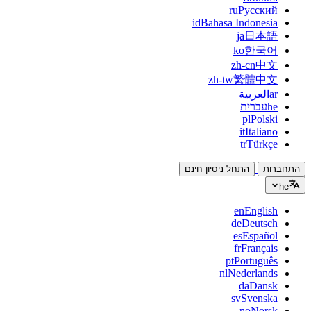
ru
Русский
id
Bahasa Indonesia
ja
日本語
ko
한국어
zh-cn
中文
zh-tw
繁體中文
ar
العربية
he
עברית
pl
Polski
it
Italiano
tr
Türkçe
התחברות
התחל ניסיון חינם
he
en
English
de
Deutsch
es
Español
fr
Français
pt
Português
nl
Nederlands
da
Dansk
sv
Svenska
no
Norsk