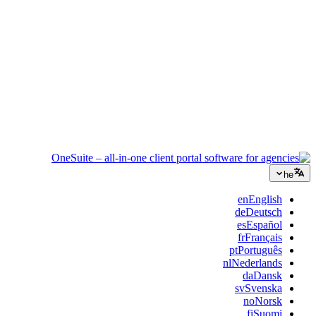
ייעוץ
הצעות, מעקב פרויקטים וחיוב מאוחדים כדי שתיראו מקצועיים כמו
הייעוץ שלכם.
שירותי IT
נהלו טיקטים, ריטיינרים ופורטלי לקוחות בלי לחבר תריסר כלי SaaS
בסלוטייפ.
he
en
English
de
Deutsch
es
Español
fr
Français
pt
Português
nl
Nederlands
da
Dansk
sv
Svenska
no
Norsk
fi
Suomi