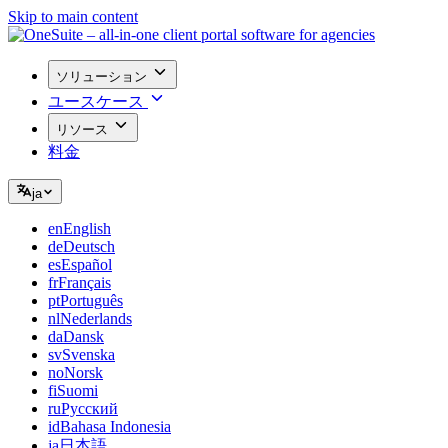
Skip to main content
ソリューション
ユースケース
リソース
料金
ja
en
English
de
Deutsch
es
Español
fr
Français
pt
Português
nl
Nederlands
da
Dansk
sv
Svenska
no
Norsk
fi
Suomi
ru
Русский
id
Bahasa Indonesia
ja
日本語