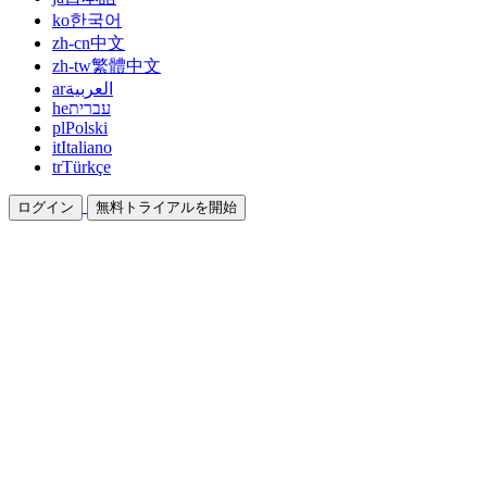
ko
한국어
zh-cn
中文
zh-tw
繁體中文
ar
العربية
he
עברית
pl
Polski
it
Italiano
tr
Türkçe
ログイン
無料トライアルを開始
ドキュメント
ガイドとヘルプドキュメント
アフィリエイト
パートナーになって一緒に稼ぐ
統合