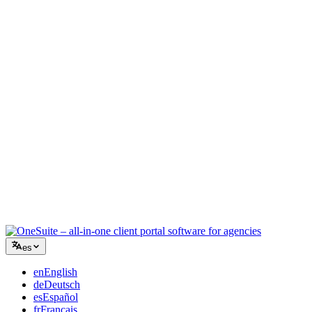
Agencia creativa
Un único espacio para briefs, feedback y facturación, para que tu
energía creativa siga en el trabajo.
Consultoría
Propuestas, seguimiento de proyectos y facturación unificados para
que parezcas tan profesional como tu asesoramiento.
Servicios de TI
Gestiona tickets, iguala mensual y portales de cliente sin pegar con
cinta una docena de SaaS.
es
en
English
de
Deutsch
es
Español
fr
Français