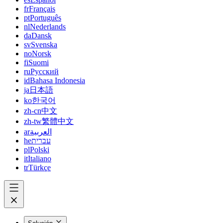
fr
Français
pt
Português
nl
Nederlands
da
Dansk
sv
Svenska
no
Norsk
fi
Suomi
ru
Русский
id
Bahasa Indonesia
ja
日本語
ko
한국어
zh-cn
中文
zh-tw
繁體中文
ar
العربية
he
עברית
pl
Polski
it
Italiano
tr
Türkçe