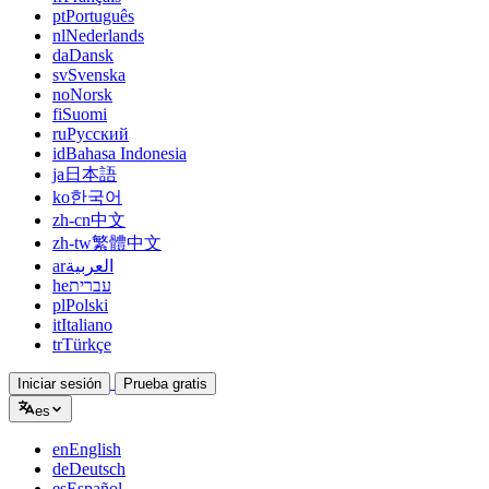
pt
Português
nl
Nederlands
da
Dansk
sv
Svenska
no
Norsk
fi
Suomi
ru
Русский
id
Bahasa Indonesia
ja
日本語
ko
한국어
zh-cn
中文
zh-tw
繁體中文
ar
العربية
he
עברית
pl
Polski
it
Italiano
tr
Türkçe
Iniciar sesión
Prueba gratis
es
en
English
de
Deutsch
es
Español