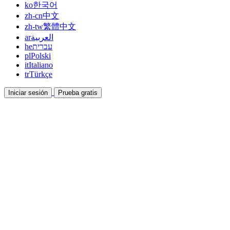
ko
한국어
zh-cn
中文
zh-tw
繁體中文
ar
العربية
he
עברית
pl
Polski
it
Italiano
tr
Türkçe
Iniciar sesión
Prueba gratis
Documentación
Guías y documentos de ayuda
Afiliados
Colabora y gana con nosotros
Integraciones