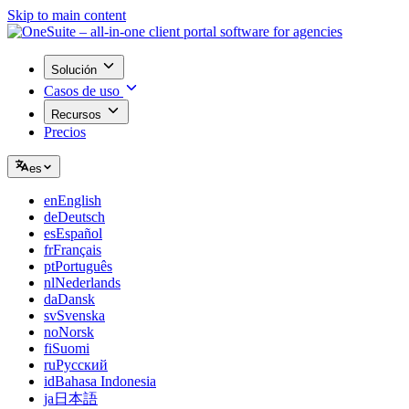
Skip to main content
Solución
Casos de uso
Recursos
Precios
es
en
English
de
Deutsch
es
Español
fr
Français
pt
Português
nl
Nederlands
da
Dansk
sv
Svenska
no
Norsk
fi
Suomi
ru
Русский
id
Bahasa Indonesia
ja
日本語