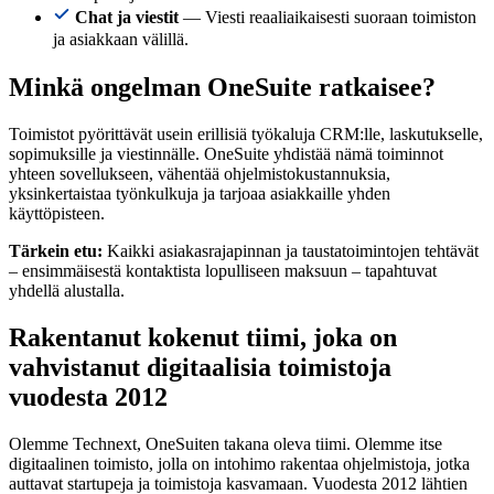
Chat ja viestit
— Viesti reaaliaikaisesti suoraan toimiston
ja asiakkaan välillä.
Minkä ongelman OneSuite ratkaisee?
Toimistot pyörittävät usein erillisiä työkaluja CRM:lle, laskutukselle,
sopimuksille ja viestinnälle. OneSuite yhdistää nämä toiminnot
yhteen sovellukseen, vähentää ohjelmistokustannuksia,
yksinkertaistaa työnkulkuja ja tarjoaa asiakkaille yhden
käyttöpisteen.
Tärkein etu:
Kaikki asiakasrajapinnan ja taustatoimintojen tehtävät
– ensimmäisestä kontaktista lopulliseen maksuun – tapahtuvat
yhdellä alustalla.
Rakentanut kokenut tiimi, joka on
vahvistanut digitaalisia toimistoja
vuodesta 2012
Olemme Technext, OneSuiten takana oleva tiimi. Olemme itse
digitaalinen toimisto, jolla on intohimo rakentaa ohjelmistoja, jotka
auttavat startupeja ja toimistoja kasvamaan. Vuodesta 2012 lähtien