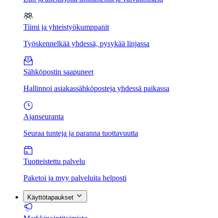
Tiimi ja yhteistyökumppanit
Työskennelkää yhdessä, pysykää linjassa
Sähköpostin saapuneet
Hallinnoi asiakassähköposteja yhdessä paikassa
Ajanseuranta
Seuraa tunteja ja paranna tuottavuutta
Tuotteistettu palvelu
Paketoi ja myy palveluita helposti
Käyttötapaukset