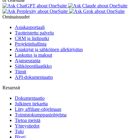
of Onesuite
Ominaisuudet
Asiakasportaali
Tuotteistettu palvelu
CRM ja liidiputki
Projektinhallinta
Asiakirjat ja sähköinen allekirjoitus
Laskutus ja maksut
Ajanseuranta
Sähköpostilaatikko
Tiimit
API-dokumentaatio
Resurssit
Dokumentaatio
Julkinen tiekartta
Liity affiliate-ohjelmaan
Toimistokumppaniohjelma
Tietoa meistä
Yhteystiedot
Tuki
Blogi