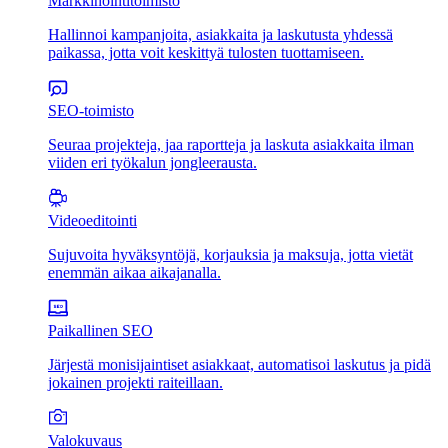
Markkinointitoimisto
Hallinnoi kampanjoita, asiakkaita ja laskutusta yhdessä
paikassa, jotta voit keskittyä tulosten tuottamiseen.
SEO-toimisto
Seuraa projekteja, jaa raportteja ja laskuta asiakkaita ilman
viiden eri työkalun jongleerausta.
Videoeditointi
Sujuvoita hyväksyntöjä, korjauksia ja maksuja, jotta vietät
enemmän aikaa aikajanalla.
Paikallinen SEO
Järjestä monisijaintiset asiakkaat, automatisoi laskutus ja pidä
jokainen projekti raiteillaan.
Valokuvaus