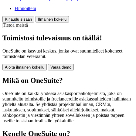
Hinnoittelu
Kirjaudu sisään
Ilmainen kokeilu
Tietoa meistä
Toimistosi tulevaisuus on täällä!
OneSuite on kasvusi keskus, jonka ovat suunnitelleet kokeneet
toimistoalan veteraanit.
Aloita ilmainen kokeilu
Varaa demo
Mikä on OneSuite?
OneSuite on kaikki-yhdessä asiakasportaaliohjelmisto, joka on
suunniteltu toimistoille ja freelancereille asiakassuhteiden hallintaan
yhdeltä alustalta. Se yhdistää projektinhallinnan, CRM:n,
laskutuksen, sopimukset, sähköiset allekirjoitukset, maksut,
sähköpostin ja viestinnän yhteen sovellukseen ja poistaa tarpeen
useille toisistaan irrallisille työkaluille.
Kenelle OneSuite on?