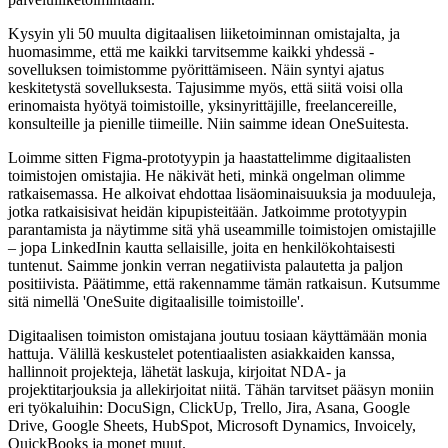
Kysyin yli 50 muulta digitaalisen liiketoiminnan omistajalta, ja
huomasimme, että me kaikki tarvitsemme kaikki yhdessä -
sovelluksen toimistomme pyörittämiseen. Näin syntyi ajatus
keskitetystä sovelluksesta. Tajusimme myös, että siitä voisi olla
erinomaista hyötyä toimistoille, yksinyrittäjille, freelancereille,
konsulteille ja pienille tiimeille. Niin saimme idean OneSuitesta.
Loimme sitten Figma-prototyypin ja haastattelimme digitaalisten
toimistojen omistajia. He näkivät heti, minkä ongelman olimme
ratkaisemassa. He alkoivat ehdottaa lisäominaisuuksia ja moduuleja,
jotka ratkaisisivat heidän kipupisteitään. Jatkoimme prototyypin
parantamista ja näytimme sitä yhä useammille toimistojen omistajille
– jopa LinkedInin kautta sellaisille, joita en henkilökohtaisesti
tuntenut. Saimme jonkin verran negatiivista palautetta ja paljon
positiivista. Päätimme, että rakennamme tämän ratkaisun. Kutsumme
sitä nimellä 'OneSuite digitaalisille toimistoille'.
Digitaalisen toimiston omistajana joutuu tosiaan käyttämään monia
hattuja. Välillä keskustelet potentiaalisten asiakkaiden kanssa,
hallinnoit projekteja, lähetät laskuja, kirjoitat NDA- ja
projektitarjouksia ja allekirjoitat niitä. Tähän tarvitset pääsyn moniin
eri työkaluihin: DocuSign, ClickUp, Trello, Jira, Asana, Google
Drive, Google Sheets, HubSpot, Microsoft Dynamics, Invoicely,
QuickBooks ja monet muut.