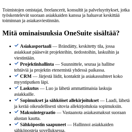
Toimistojen omistajat, freelancerit, konsultit ja palveluyritykset, jotka
työskentelevät suoraan asiakkaiden kanssa ja haluavat keskittää
toiminnan ja asiakasviestinnän.
Mitä ominaisuuksia OneSuite sisältää?
Asiakasportaali
— Brändätty, keskitetty tila, jossa
asiakkaat pääsevät projekteihin, tiedostoihin, laskuihin ja
viestintään.
Projektinhallinta
— Suunnittele, seuraa ja hallitse
tehtäviä ja projektin etenemistä yhdessä paikassa.
CRM
— Järjestä liidit, kontaktit ja asiakassuhteet koko
myyntiputken läpi.
Laskutus
— Luo ja lähetä ammattimaisia laskuja
asiakkaille.
Sopimukset ja sähköiset allekirjoitukset
— Laadi, lähetä
ja kerää oikeudellisesti sitovia allekirjoituksia sopimuksiin.
Maksuintegraatio
— Vastaanota asiakasmaksut suoraan
alustan kautta.
Sähköpostin saapuneet
— Hallinnoi asiakkaiden
sähköposteja sovelluksessa.