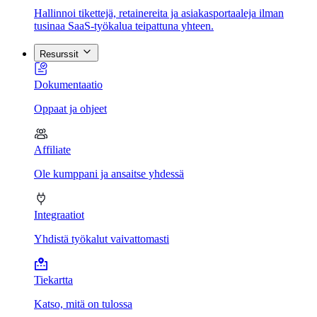
Hallinnoi tikettejä, retainereita ja asiakasportaaleja ilman
tusinaa SaaS-työkalua teipattuna yhteen.
Resurssit
Dokumentaatio
Oppaat ja ohjeet
Affiliate
Ole kumppani ja ansaitse yhdessä
Integraatiot
Yhdistä työkalut vaivattomasti
Tiekartta
Katso, mitä on tulossa