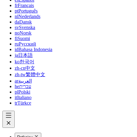
fr
Français
pt
Português
nl
Nederlands
da
Dansk
sv
Svenska
no
Norsk
fi
Suomi
ru
Русский
id
Bahasa Indonesia
ja
日本語
ko
한국어
zh-cn
中文
zh-tw
繁體中文
ar
العربية
he
עברית
pl
Polski
it
Italiano
tr
Türkçe