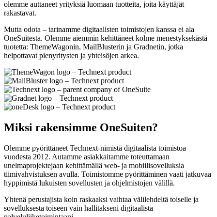
olemme auttaneet yrityksiä luomaan tuotteita, joita käyttäjät
rakastavat.
Mutta odota – tarinamme digitaalisten toimistojen kanssa ei ala
OneSuitesta. Olemme aiemmin kehittäneet kolme menestyksekästä
tuotetta: ThemeWagonin, MailBlusterin ja Gradnetin, jotka
helpottavat pienyritysten ja yhteisöjen arkea.
Miksi rakensimme OneSuiten?
Olemme pyörittäneet Technext-nimistä digitaalista toimistoa
vuodesta 2012. Autamme asiakkaitamme toteuttamaan
unelmaprojektejaan kehittämällä web- ja mobiilisovelluksia
tiimivahvistuksen avulla. Toimistomme pyörittäminen vaati jatkuvaa
hyppimistä lukuisten sovellusten ja ohjelmistojen välillä.
Yhtenä perustajista koin raskaaksi vaihtaa välilehdeltä toiselle ja
sovelluksesta toiseen vain hallitakseni digitaalista
palveluliiketoimintaani.