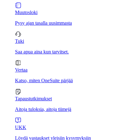
Muutosloki
Pysy ajan tasalla uusimmasta
Tuki
Saa apua aina kun tarvitset.
Vertaa
Katso, miten OneSuite pärjää
Tapaustutkimukset
Aitoja tuloksia, aitoja tiimejä
UKK
Löydä vastaukset yleisiin kysymyksiin