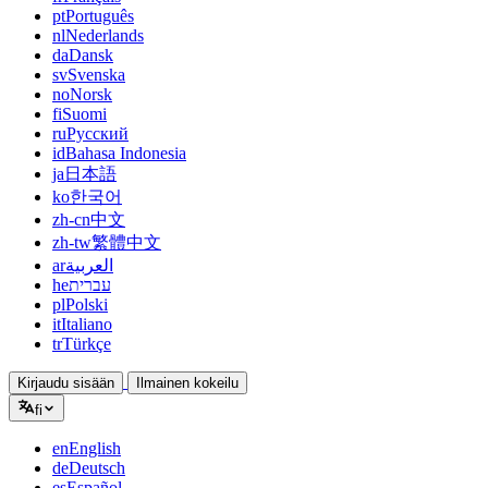
pt
Português
nl
Nederlands
da
Dansk
sv
Svenska
no
Norsk
fi
Suomi
ru
Русский
id
Bahasa Indonesia
ja
日本語
ko
한국어
zh-cn
中文
zh-tw
繁體中文
ar
العربية
he
עברית
pl
Polski
it
Italiano
tr
Türkçe
Kirjaudu sisään
Ilmainen kokeilu
fi
en
English
de
Deutsch
es
Español