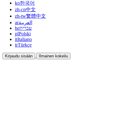
ko
한국어
zh-cn
中文
zh-tw
繁體中文
ar
العربية
he
עברית
pl
Polski
it
Italiano
tr
Türkçe
Kirjaudu sisään
Ilmainen kokeilu
Dokumentaatio
Oppaat ja ohjeet
Affiliate
Ole kumppani ja ansaitse yhdessä
Integraatiot