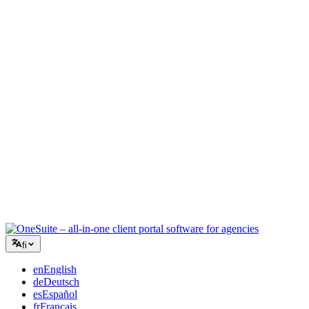
Luova toimisto
Yksi työtila briiffeille, palautteille ja laskutukselle, jotta luova
energiasi pysyy työssä.
Konsultointi
Tarjoukset, projektien seuranta ja laskutus yhdistettynä, jotta näytät
yhtä ammattimaiselta kuin neuvosi.
IT-palvelut
Hallinnoi tikettejä, retainereita ja asiakasportaaleja ilman tusinaa
SaaS-työkalua teipattuna yhteen.
fi
en
English
de
Deutsch
es
Español
fr
Français