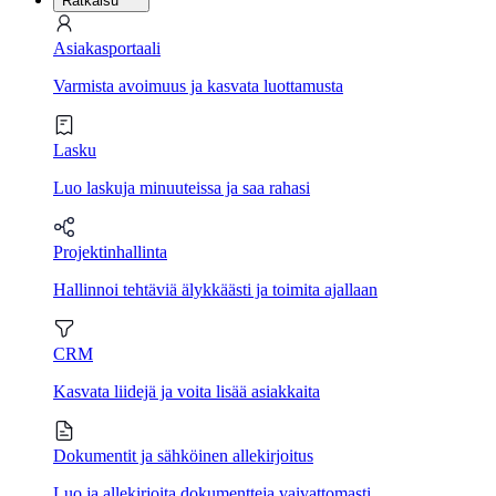
Ratkaisu
Asiakasportaali
Varmista avoimuus ja kasvata luottamusta
Lasku
Luo laskuja minuuteissa ja saa rahasi
Projektinhallinta
Hallinnoi tehtäviä älykkäästi ja toimita ajallaan
CRM
Kasvata liidejä ja voita lisää asiakkaita
Dokumentit ja sähköinen allekirjoitus
Luo ja allekirjoita dokumentteja vaivattomasti