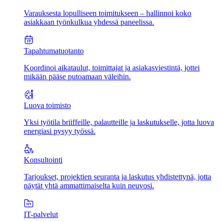
Varauksesta lopulliseen toimitukseen – hallinnoi koko
asiakkaan työnkulkua yhdessä paneelissa.
Tapahtumatuotanto
Koordinoi aikataulut, toimittajat ja asiakasviestintä, jottei
mikään pääse putoamaan väleihin.
Luova toimisto
Yksi työtila briiffeille, palautteille ja laskutukselle, jotta luova
energiasi pysyy työssä.
Konsultointi
Tarjoukset, projektien seuranta ja laskutus yhdistettynä, jotta
näytät yhtä ammattimaiselta kuin neuvosi.
IT-palvelut