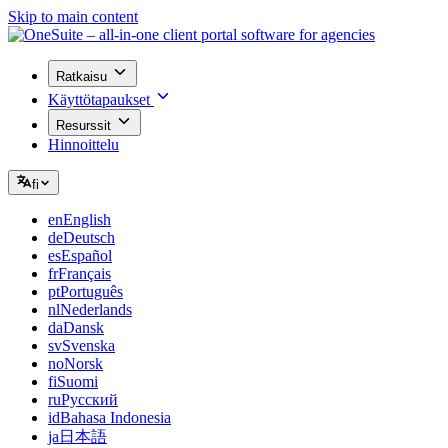
Skip to main content
Ratkaisu
Käyttötapaukset
Resurssit
Hinnoittelu
fi
en
English
de
Deutsch
es
Español
fr
Français
pt
Português
nl
Nederlands
da
Dansk
sv
Svenska
no
Norsk
fi
Suomi
ru
Русский
id
Bahasa Indonesia
ja
日本語