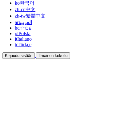
ko
한국어
zh-cn
中文
zh-tw
繁體中文
ar
العربية
he
עברית
pl
Polski
it
Italiano
tr
Türkçe
Kirjaudu sisään
Ilmainen kokeilu
Dokumentaatio
Oppaat ja ohjeet
Affiliate
Ole kumppani ja ansaitse yhdessä
Integraatiot