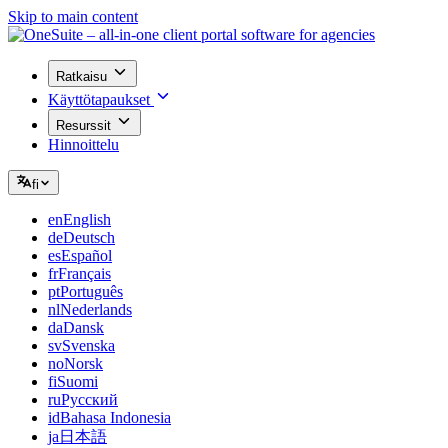
Skip to main content
Ratkaisu
Käyttötapaukset
Resurssit
Hinnoittelu
fi
en
English
de
Deutsch
es
Español
fr
Français
pt
Português
nl
Nederlands
da
Dansk
sv
Svenska
no
Norsk
fi
Suomi
ru
Русский
id
Bahasa Indonesia
ja
日本語