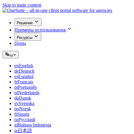
Skip to main content
Решение
Примеры использования
Ресурсы
Цены
ru
en
English
de
Deutsch
es
Español
fr
Français
pt
Português
nl
Nederlands
da
Dansk
sv
Svenska
no
Norsk
fi
Suomi
ru
Русский
id
Bahasa Indonesia
ja
日本語