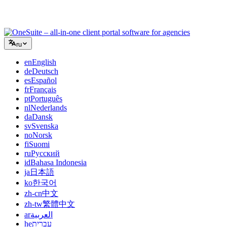
клиентскими порталами, не склеивая дюжину SaaS-
инструментов.
ru
en
English
de
Deutsch
es
Español
fr
Français
pt
Português
nl
Nederlands
da
Dansk
sv
Svenska
no
Norsk
fi
Suomi
ru
Русский
id
Bahasa Indonesia
ja
日本語
ko
한국어
zh-cn
中文
zh-tw
繁體中文
ar
العربية
he
עברית