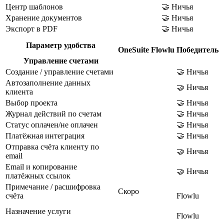
Центр шаблонов
🤝 Ничья
Хранение документов
🤝 Ничья
Экспорт в PDF
🤝 Ничья
Параметр удобства
OneSuite
Flowlu
Победитель
Управление счетами
Создание / управление счетами
🤝 Ничья
Автозаполнение данных
🤝 Ничья
клиента
Выбор проекта
🤝 Ничья
Журнал действий по счетам
🤝 Ничья
Статус оплачен/не оплачен
🤝 Ничья
Платёжная интеграция
🤝 Ничья
Отправка счёта клиенту по
🤝 Ничья
email
Email и копирование
🤝 Ничья
платёжных ссылок
Примечание / расшифровка
Скоро
счёта
Flowlu
Назначение услуги
Flowlu