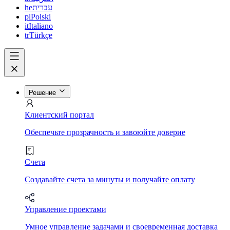
he
עברית
pl
Polski
it
Italiano
tr
Türkçe
Решение
Клиентский портал
Обеспечьте прозрачность и завоюйте доверие
Счета
Создавайте счета за минуты и получайте оплату
Управление проектами
Умное управление задачами и своевременная доставка