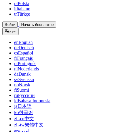
pl
Polski
it
Italiano
tr
Türkçe
Войти
Начать бесплатно
ru
en
English
de
Deutsch
es
Español
fr
Français
pt
Português
nl
Nederlands
da
Dansk
sv
Svenska
no
Norsk
fi
Suomi
ru
Русский
id
Bahasa Indonesia
ja
日本語
ko
한국어
zh-cn
中文
zh-tw
繁體中文
ar
العربية