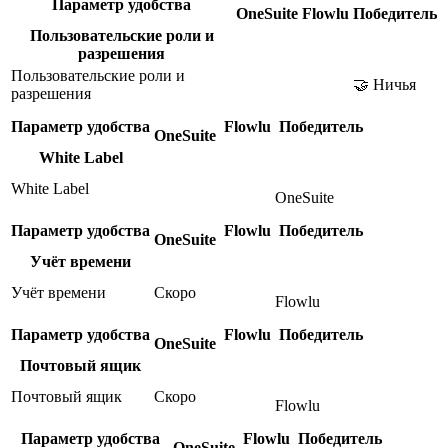
Параметр удобства
OneSuite
Flowlu
Победитель
Пользовательские роли и
разрешения
Пользовательские роли и
🤝 Ничья
разрешения
Параметр удобства
Flowlu
Победитель
OneSuite
White Label
White Label
OneSuite
Параметр удобства
Flowlu
Победитель
OneSuite
Учёт времени
Учёт времени
Скоро
Flowlu
Параметр удобства
Flowlu
Победитель
OneSuite
Почтовый ящик
Почтовый ящик
Скоро
Flowlu
Параметр удобства
Flowlu
Победитель
OneSuite