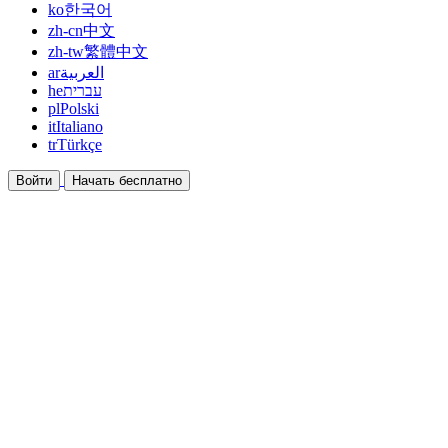
ko
한국어
zh-cn
中文
zh-tw
繁體中文
ar
العربية
he
עברית
pl
Polski
it
Italiano
tr
Türkçe
Войти
Начать бесплатно
Документация
Руководства и справочные документы
Партнёрская программа
Станьте партнёром и зарабатывайте вместе
Интеграции