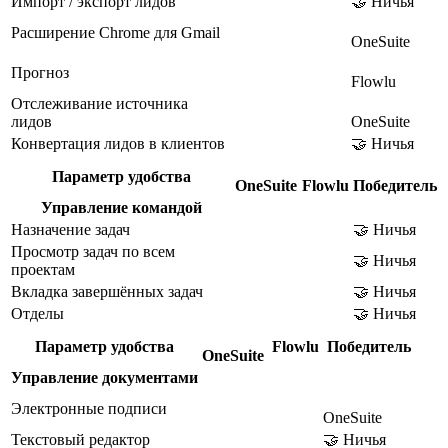
Импорт / экспорт лидов
🤝 Ничья
Расширение Chrome для Gmail
OneSuite
Прогноз
Flowlu
Отслеживание источника
лидов
OneSuite
Конвертация лидов в клиентов
🤝 Ничья
Параметр удобства
OneSuite
Flowlu
Победитель
Управление командой
Назначение задач
🤝 Ничья
Просмотр задач по всем
🤝 Ничья
проектам
Вкладка завершённых задач
🤝 Ничья
Отделы
🤝 Ничья
Параметр удобства
Flowlu
Победитель
OneSuite
Управление документами
Электронные подписи
OneSuite
Текстовый редактор
🤝 Ничья