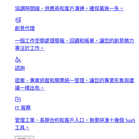
協調時間線、供應商和客戶溝通，確保萬無一失。
創意代理
一個工作空間處理簡報、回饋和帳單，讓您的創意精力
專注於工作。
諮詢
提案、專案追蹤和開票統一管理，讓您的專業形象與建
議一樣出色。
IT 服務
管理工單、長期合約和客戶入口，無需拼湊十幾個 SaaS
工具。