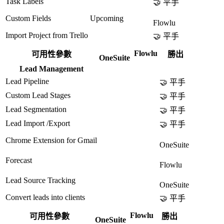
Task Labels
🤝 平手
Custom Fields
Upcoming
Flowlu
Import Project from Trello
🤝 平手
Flowlu
可用性參數
勝出
OneSuite
Lead Management
Lead Pipeline
🤝 平手
Custom Lead Stages
🤝 平手
Lead Segmentation
🤝 平手
Lead Import /Export
🤝 平手
Chrome Extension for Gmail
OneSuite
Forecast
Flowlu
Lead Source Tracking
OneSuite
Convert leads into clients
🤝 平手
Flowlu
可用性參數
勝出
OneSuite