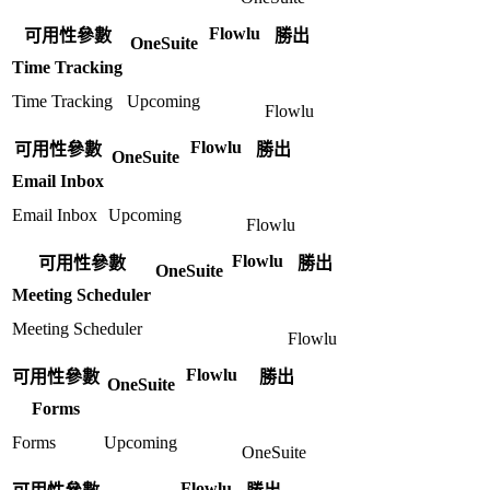
Flowlu
可用性參數
勝出
OneSuite
Time Tracking
Time Tracking
Upcoming
Flowlu
Flowlu
可用性參數
勝出
OneSuite
Email Inbox
Email Inbox
Upcoming
Flowlu
Flowlu
可用性參數
勝出
OneSuite
Meeting Scheduler
Meeting Scheduler
Flowlu
Flowlu
可用性參數
勝出
OneSuite
Forms
Forms
Upcoming
OneSuite
Flowlu