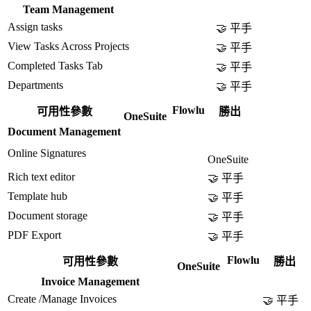
Team Management
Assign tasks
🤝 平手
View Tasks Across Projects
🤝 平手
Completed Tasks Tab
🤝 平手
Departments
🤝 平手
Flowlu
可用性參數
勝出
OneSuite
Document Management
Online Signatures
OneSuite
Rich text editor
🤝 平手
Template hub
🤝 平手
Document storage
🤝 平手
PDF Export
🤝 平手
Flowlu
可用性參數
勝出
OneSuite
Invoice Management
Create /Manage Invoices
🤝 平手