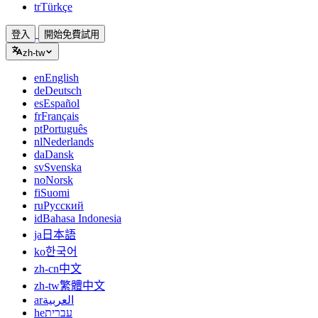
tr
Türkçe
登入
開始免費試用
zh-tw
en
English
de
Deutsch
es
Español
fr
Français
pt
Português
nl
Nederlands
da
Dansk
sv
Svenska
no
Norsk
fi
Suomi
ru
Русский
id
Bahasa Indonesia
ja
日本語
ko
한국어
zh-cn
中文
zh-tw
繁體中文
ar
العربية
he
עברית