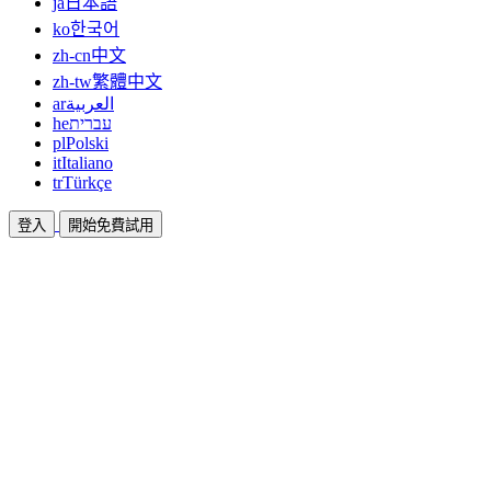
ja
日本語
ko
한국어
zh-cn
中文
zh-tw
繁體中文
ar
العربية
he
עברית
pl
Polski
it
Italiano
tr
Türkçe
登入
開始免費試用
文件
指南與說明文件
聯盟
合作共贏