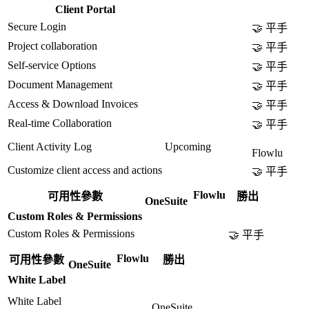
Client Portal
Secure Login
🤝 平手
Project collaboration
🤝 平手
Self-service Options
🤝 平手
Document Management
🤝 平手
Access & Download Invoices
🤝 平手
Real-time Collaboration
🤝 平手
Client Activity Log
Upcoming
Flowlu
Customize client access and actions
🤝 平手
Flowlu
可用性參數
勝出
OneSuite
Custom Roles & Permissions
Custom Roles & Permissions
🤝 平手
Flowlu
可用性參數
勝出
OneSuite
White Label
White Label
OneSuite