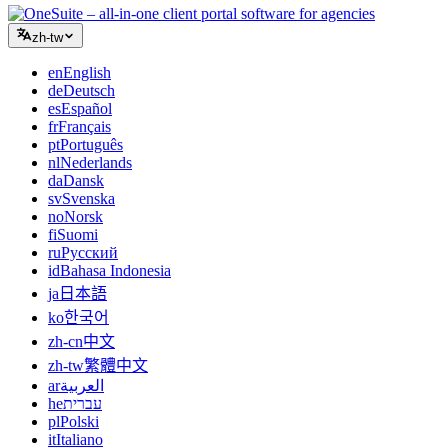
zh-tw
en
English
de
Deutsch
es
Español
fr
Français
pt
Português
nl
Nederlands
da
Dansk
sv
Svenska
no
Norsk
fi
Suomi
ru
Русский
id
Bahasa Indonesia
ja
日本語
ko
한국어
zh-cn
中文
zh-tw
繁體中文
ar
العربية
he
עברית
pl
Polski
it
Italiano