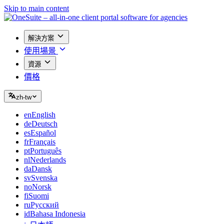
Skip to main content
解決方案
使用場景
資源
價格
zh-tw
en
English
de
Deutsch
es
Español
fr
Français
pt
Português
nl
Nederlands
da
Dansk
sv
Svenska
no
Norsk
fi
Suomi
ru
Русский
id
Bahasa Indonesia