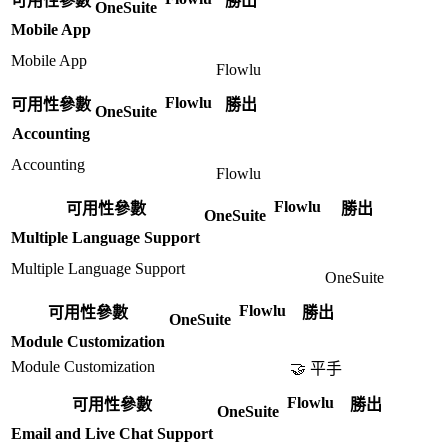
可用性參數
勝出
OneSuite
Mobile App
Mobile App
Flowlu
Flowlu
可用性參數
勝出
OneSuite
Accounting
Accounting
Flowlu
Flowlu
可用性參數
勝出
OneSuite
Multiple Language Support
Multiple Language Support
OneSuite
Flowlu
可用性參數
勝出
OneSuite
Module Customization
Module Customization
🤝 平手
Flowlu
可用性參數
勝出
OneSuite
Email and Live Chat Support