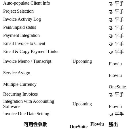
Auto-populate Client Info
🤝 平手
Project Selection
🤝 平手
Invoice Activity Log
🤝 平手
Paid/unpaid status
🤝 平手
Payment Integration
🤝 平手
Email Invoice to Client
🤝 平手
Email & Copy Payment Links
🤝 平手
Invoice Memo / Transcript
Upcoming
Flowlu
Service Assign
Flowlu
Multiple Currency
OneSuite
Recurring Invoices
🤝 平手
Integration with Accounting
Upcoming
Software
Flowlu
Invoice Due Date Setting
🤝 平手
Flowlu
可用性參數
勝出
OneSuite