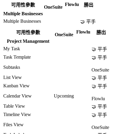
Flowlu
可用性參數
勝出
OneSuite
Multiple Businesses
Multiple Businesses
🤝 平手
Flowlu
可用性參數
勝出
OneSuite
Project Management
My Task
🤝 平手
Task Template
🤝 平手
Subtasks
OneSuite
List View
🤝 平手
Kanban View
🤝 平手
Calendar View
Upcoming
Flowlu
Table View
🤝 平手
Timeline View
🤝 平手
Files View
OneSuite