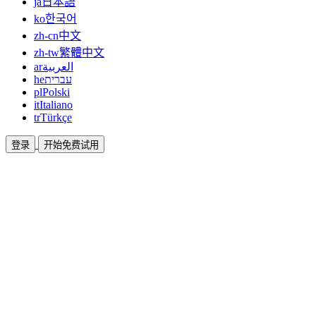
ja
日本語
ko
한국어
zh-cn
中文
zh-tw
繁體中文
ar
العربية
he
עברית
pl
Polski
it
Italiano
tr
Türkçe
登录
开始免费试用
文档
指南和帮助文档
联盟
合作共赢