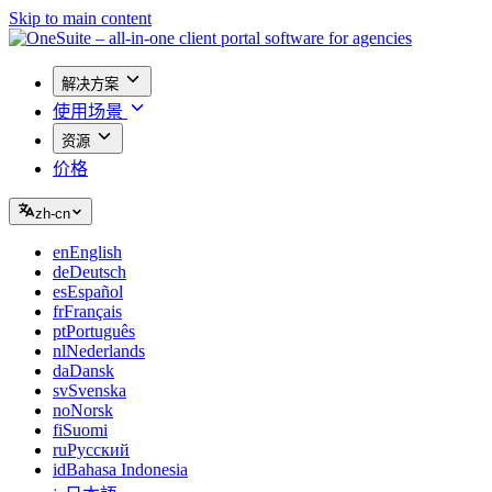
Skip to main content
解决方案
使用场景
资源
价格
zh-cn
en
English
de
Deutsch
es
Español
fr
Français
pt
Português
nl
Nederlands
da
Dansk
sv
Svenska
no
Norsk
fi
Suomi
ru
Русский
id
Bahasa Indonesia