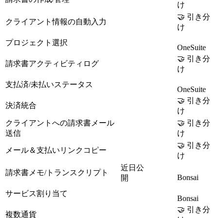
け
🤝 引き分
クライアント情報の自動入力
け
プロジェクト選択
OneSuite
🤝 引き分
請求書アクティビティログ
け
支払済/未払いステータス
OneSuite
🤝 引き分
決済統合
け
クライアントへの請求書メール
🤝 引き分
送信
け
🤝 引き分
メール＆支払いリンクコピー
け
近日公
請求書メモ/トランスクリプト
Bonsai
開
サービス割り当て
Bonsai
🤝 引き分
複数通貨