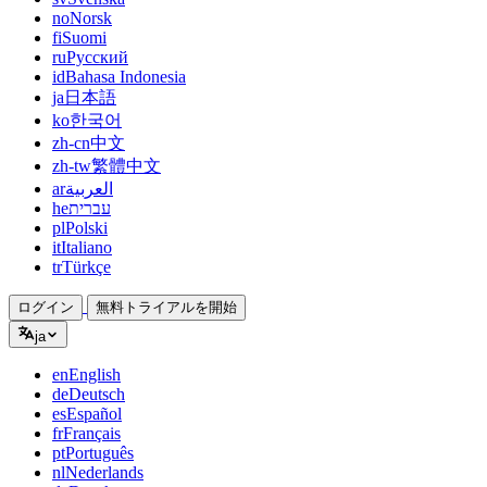
no
Norsk
fi
Suomi
ru
Русский
id
Bahasa Indonesia
ja
日本語
ko
한국어
zh-cn
中文
zh-tw
繁體中文
ar
العربية
he
עברית
pl
Polski
it
Italiano
tr
Türkçe
ログイン
無料トライアルを開始
ja
en
English
de
Deutsch
es
Español
fr
Français
pt
Português
nl
Nederlands