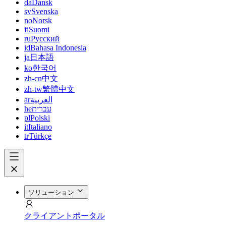
da
Dansk
sv
Svenska
no
Norsk
fi
Suomi
ru
Русский
id
Bahasa Indonesia
ja
日本語
ko
한국어
zh-cn
中文
zh-tw
繁體中文
ar
العربية
he
עברית
pl
Polski
it
Italiano
tr
Türkçe
ソリューション
クライアントポータル