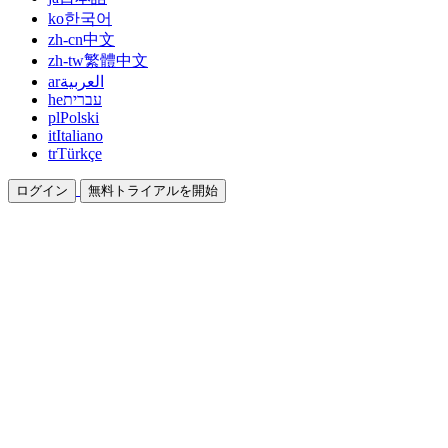
ko
한국어
zh-cn
中文
zh-tw
繁體中文
ar
العربية
he
עברית
pl
Polski
it
Italiano
tr
Türkçe
ログイン
無料トライアルを開始
ドキュメント
ガイドとヘルプドキュメント
アフィリエイト
パートナーになって一緒に稼ぐ
統合