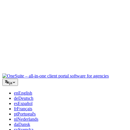
コンサルティング
提案書、プロジェクト追跡、請求を統合し、アドバイスと同
じくらいプロフェッショナルに見えるように。
ITサービス
チケット、リテイナー、クライアントポータルを、複数の
SaaSツールをつなぎ合わせることなく管理できます。
ja
en
English
de
Deutsch
es
Español
fr
Français
pt
Português
nl
Nederlands
da
Dansk
sv
Svenska