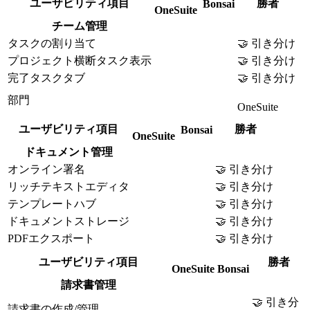
ユーザビリティ項目
勝者
Bonsai
OneSuite
チーム管理
タスクの割り当て
🤝 引き分け
プロジェクト横断タスク表示
🤝 引き分け
完了タスクタブ
🤝 引き分け
部門
OneSuite
ユーザビリティ項目
勝者
Bonsai
OneSuite
ドキュメント管理
オンライン署名
🤝 引き分け
リッチテキストエディタ
🤝 引き分け
テンプレートハブ
🤝 引き分け
ドキュメントストレージ
🤝 引き分け
PDFエクスポート
🤝 引き分け
ユーザビリティ項目
勝者
OneSuite
Bonsai
請求書管理
🤝 引き分
請求書の作成/管理