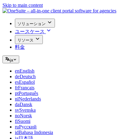
Skip to main content
ソリューション
ユースケース
リソース
料金
ja
en
English
de
Deutsch
es
Español
fr
Français
pt
Português
nl
Nederlands
da
Dansk
sv
Svenska
no
Norsk
fi
Suomi
ru
Русский
id
Bahasa Indonesia
ja
日本語