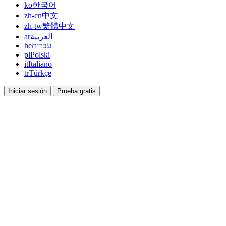
ko
한국어
zh-cn
中文
zh-tw
繁體中文
ar
العربية
he
עברית
pl
Polski
it
Italiano
tr
Türkçe
Iniciar sesión
Prueba gratis
Documentación
Guías y documentos de ayuda
Afiliados
Colabora y gana con nosotros
Integraciones