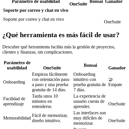
Parámetro de usabilidad
Bonsai
Ganador
OneSuite
Soporte por correo y chat en vivo
Soporte por correo y chat en vivo
OneSuite
¿Qué herramienta es más fácil de usar?
Descubre qué herramienta facilita más la gestión de proyectos,
clientes y finanzas, sin complicaciones.
Parámetro de
Bonsai
usabilidad
OneSuite
Ganador
Empieza fácilmente
Onboarding
con orientación paso
intuitivo con
🤝
Onboarding
a paso y una prueba
prueba gratuita de
Empate
gratuita de 14 días.
7 días.
Tarda unos 10
La experiencia de
Facilidad de
minutos en
usuario cuesta de
aprendizaje
OneSuite
entenderse.
aprender.
Las interfaces son
Fácil de memorizar,
Memorabilidad
muy difíciles de
diseño intuitivo.
OneSuite
memorizar.