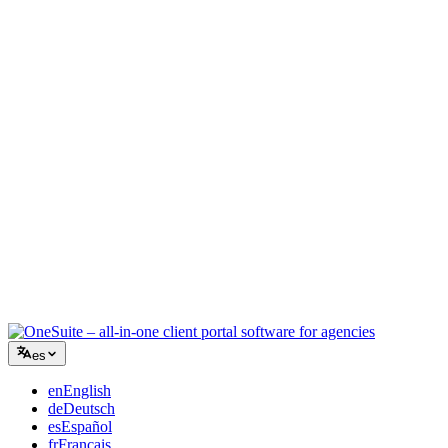
Agencia creativa
Un único espacio para briefs, feedback y facturación, para que tu
energía creativa siga en el trabajo.
Consultoría
Propuestas, seguimiento de proyectos y facturación unificados para
que parezcas tan profesional como tu asesoramiento.
Servicios de TI
Gestiona tickets, iguala mensual y portales de cliente sin pegar con
cinta una docena de SaaS.
es
en
English
de
Deutsch
es
Español
fr
Français