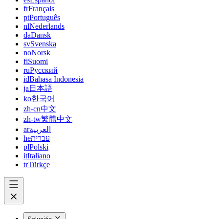
fr
Français
pt
Português
nl
Nederlands
da
Dansk
sv
Svenska
no
Norsk
fi
Suomi
ru
Русский
id
Bahasa Indonesia
ja
日本語
ko
한국어
zh-cn
中文
zh-tw
繁體中文
ar
العربية
he
עברית
pl
Polski
it
Italiano
tr
Türkçe