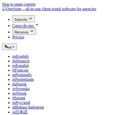
Skip to main content
Solución
Casos de uso
Recursos
Precios
es
en
English
de
Deutsch
es
Español
fr
Français
pt
Português
nl
Nederlands
da
Dansk
sv
Svenska
no
Norsk
fi
Suomi
ru
Русский
id
Bahasa Indonesia
ja
日本語