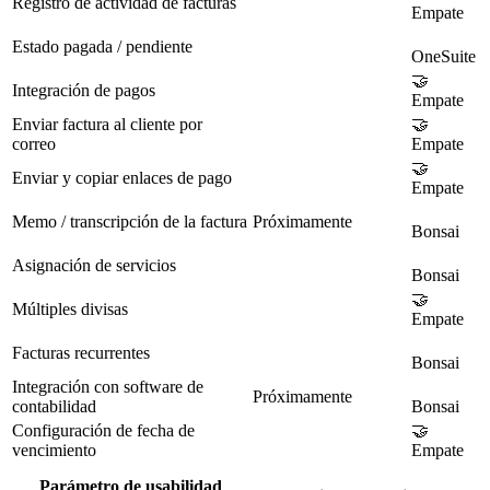
Registro de actividad de facturas
Empate
Estado pagada / pendiente
OneSuite
🤝
Integración de pagos
Empate
Enviar factura al cliente por
🤝
correo
Empate
🤝
Enviar y copiar enlaces de pago
Empate
Memo / transcripción de la factura
Próximamente
Bonsai
Asignación de servicios
Bonsai
🤝
Múltiples divisas
Empate
Facturas recurrentes
Bonsai
Integración con software de
Próximamente
contabilidad
Bonsai
Configuración de fecha de
🤝
vencimiento
Empate
Parámetro de usabilidad