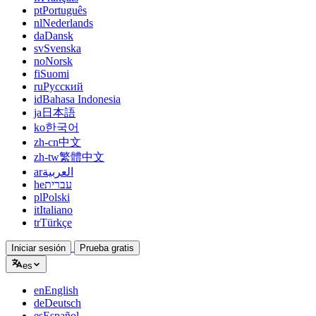
pt
Português
nl
Nederlands
da
Dansk
sv
Svenska
no
Norsk
fi
Suomi
ru
Русский
id
Bahasa Indonesia
ja
日本語
ko
한국어
zh-cn
中文
zh-tw
繁體中文
ar
العربية
he
עברית
pl
Polski
it
Italiano
tr
Türkçe
Iniciar sesión
Prueba gratis
es
en
English
de
Deutsch
es
Español