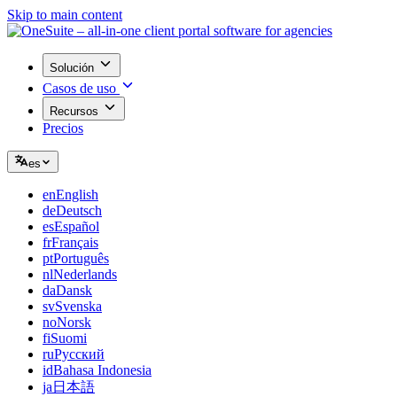
Skip to main content
Solución
Casos de uso
Recursos
Precios
es
en
English
de
Deutsch
es
Español
fr
Français
pt
Português
nl
Nederlands
da
Dansk
sv
Svenska
no
Norsk
fi
Suomi
ru
Русский
id
Bahasa Indonesia
ja
日本語