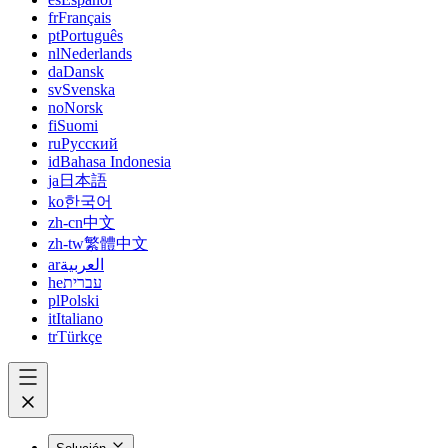
fr
Français
pt
Português
nl
Nederlands
da
Dansk
sv
Svenska
no
Norsk
fi
Suomi
ru
Русский
id
Bahasa Indonesia
ja
日本語
ko
한국어
zh-cn
中文
zh-tw
繁體中文
ar
العربية
he
עברית
pl
Polski
it
Italiano
tr
Türkçe