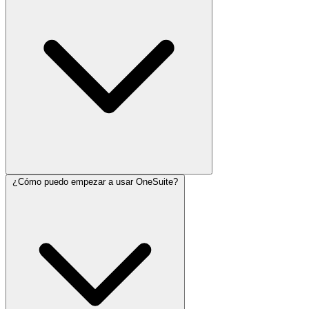
¿Cómo puedo empezar a usar OneSuite?
OneSuite está diseñado para beneficiar a una amplia variedad de
profesionales y organizaciones de distintos sectores. Entre los
principales beneficiarios destacan: