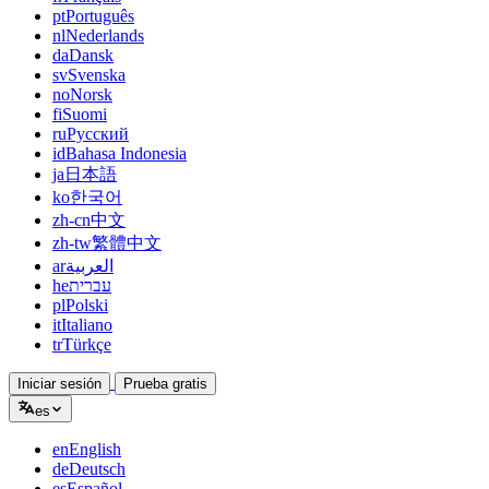
pt
Português
nl
Nederlands
da
Dansk
sv
Svenska
no
Norsk
fi
Suomi
ru
Русский
id
Bahasa Indonesia
ja
日本語
ko
한국어
zh-cn
中文
zh-tw
繁體中文
ar
العربية
he
עברית
pl
Polski
it
Italiano
tr
Türkçe
Iniciar sesión
Prueba gratis
es
en
English
de
Deutsch
es
Español