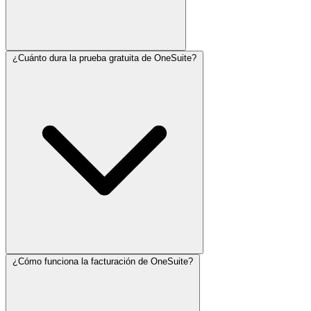
¿Cuánto dura la prueba gratuita de OneSuite?
Empezar con OneSuite es un proceso sencillo, pensado para que
estés operativo en muy poco tiempo. Aquí tienes una guía paso a
paso:
Agencias de desarrollo de software:
Pueden gestionar
proyectos de desarrollo, hacer seguimiento de errores,
mantener la comunicación con los clientes y optimizar los
procesos de facturación, todo en un único lugar.
¿Cómo funciona la facturación de OneSuite?
OneSuite ofrece un periodo de prueba gratuita de 14 días para que
los nuevos usuarios puedan explorar y evaluar la plataforma.
Durante este periodo, los usuarios tienen acceso a todas las
funcionalidades, incluidas la gestión de proyectos, la gestión de