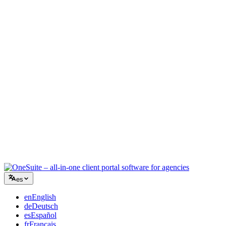
Agencia creativa
Un único espacio para briefs, feedback y facturación, para que tu
energía creativa siga en el trabajo.
Consultoría
Propuestas, seguimiento de proyectos y facturación unificados para
que parezcas tan profesional como tu asesoramiento.
Servicios de TI
Gestiona tickets, iguala mensual y portales de cliente sin pegar con
cinta una docena de SaaS.
es
en
English
de
Deutsch
es
Español
fr
Français