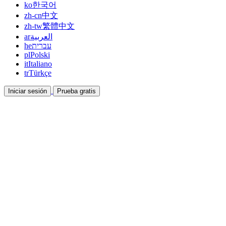
ko
한국어
zh-cn
中文
zh-tw
繁體中文
ar
العربية
he
עברית
pl
Polski
it
Italiano
tr
Türkçe
Iniciar sesión
Prueba gratis
Documentación
Guías y documentos de ayuda
Afiliados
Colabora y gana con nosotros
Integraciones