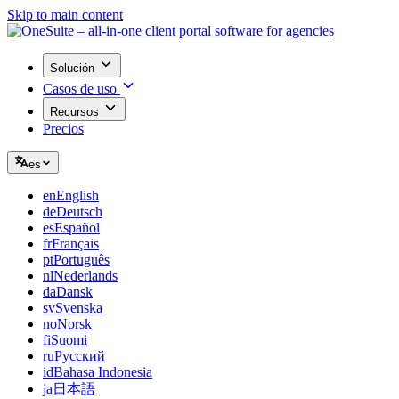
Skip to main content
Solución
Casos de uso
Recursos
Precios
es
en
English
de
Deutsch
es
Español
fr
Français
pt
Português
nl
Nederlands
da
Dansk
sv
Svenska
no
Norsk
fi
Suomi
ru
Русский
id
Bahasa Indonesia
ja
日本語