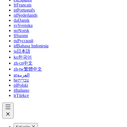
fr
Français
pt
Português
nl
Nederlands
da
Dansk
sv
Svenska
no
Norsk
fi
Suomi
ru
Русский
id
Bahasa Indonesia
ja
日本語
ko
한국어
zh-cn
中文
zh-tw
繁體中文
ar
العربية
he
עברית
pl
Polski
it
Italiano
tr
Türkçe