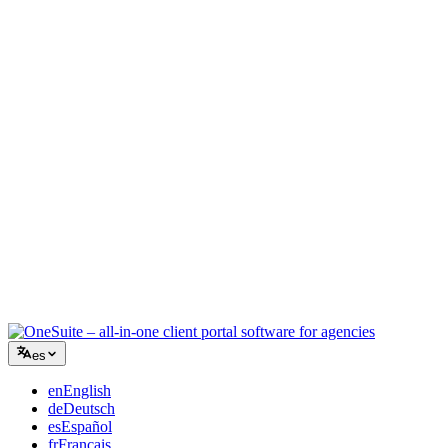
Agencia creativa
Un único espacio para briefs, feedback y facturación, para que tu
energía creativa siga en el trabajo.
Consultoría
Propuestas, seguimiento de proyectos y facturación unificados para
que parezcas tan profesional como tu asesoramiento.
Servicios de TI
Gestiona tickets, iguala mensual y portales de cliente sin pegar con
cinta una docena de SaaS.
es
en
English
de
Deutsch
es
Español
fr
Français