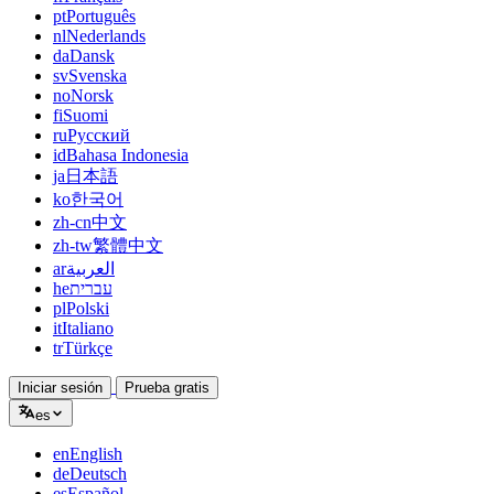
pt
Português
nl
Nederlands
da
Dansk
sv
Svenska
no
Norsk
fi
Suomi
ru
Русский
id
Bahasa Indonesia
ja
日本語
ko
한국어
zh-cn
中文
zh-tw
繁體中文
ar
العربية
he
עברית
pl
Polski
it
Italiano
tr
Türkçe
Iniciar sesión
Prueba gratis
es
en
English
de
Deutsch
es
Español