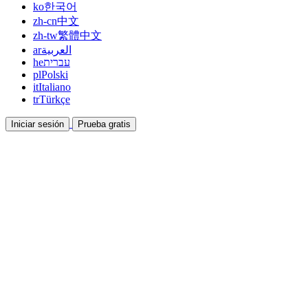
ko
한국어
zh-cn
中文
zh-tw
繁體中文
ar
العربية
he
עברית
pl
Polski
it
Italiano
tr
Türkçe
Iniciar sesión
Prueba gratis
Documentación
Guías y documentos de ayuda
Afiliados
Colabora y gana con nosotros
Integraciones