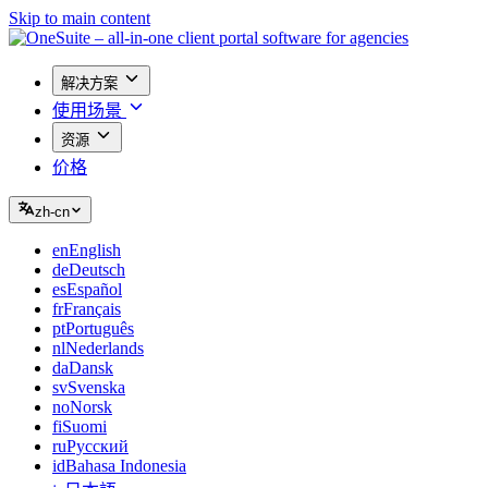
Skip to main content
解决方案
使用场景
资源
价格
zh-cn
en
English
de
Deutsch
es
Español
fr
Français
pt
Português
nl
Nederlands
da
Dansk
sv
Svenska
no
Norsk
fi
Suomi
ru
Русский
id
Bahasa Indonesia