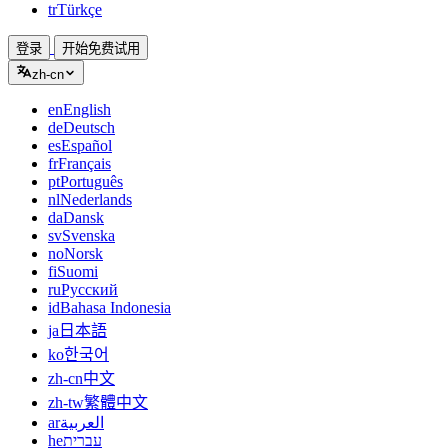
tr
Türkçe
登录
开始免费试用
zh-cn
en
English
de
Deutsch
es
Español
fr
Français
pt
Português
nl
Nederlands
da
Dansk
sv
Svenska
no
Norsk
fi
Suomi
ru
Русский
id
Bahasa Indonesia
ja
日本語
ko
한국어
zh-cn
中文
zh-tw
繁體中文
ar
العربية
he
עברית