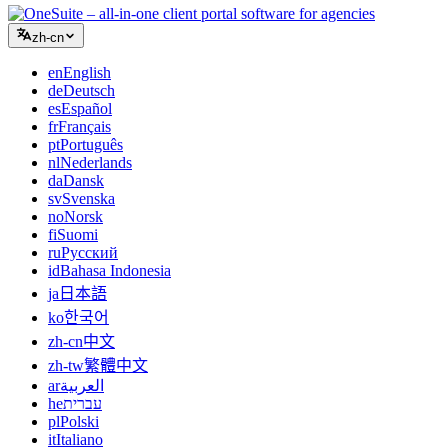
zh-cn
en
English
de
Deutsch
es
Español
fr
Français
pt
Português
nl
Nederlands
da
Dansk
sv
Svenska
no
Norsk
fi
Suomi
ru
Русский
id
Bahasa Indonesia
ja
日本語
ko
한국어
zh-cn
中文
zh-tw
繁體中文
ar
العربية
he
עברית
pl
Polski
it
Italiano