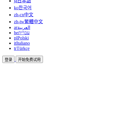
ja
日本語
ko
한국어
zh-cn
中文
zh-tw
繁體中文
ar
العربية
he
עברית
pl
Polski
it
Italiano
tr
Türkçe
登录
开始免费试用
文档
指南和帮助文档
联盟
合作共赢