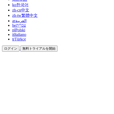
ko
한국어
zh-cn
中文
zh-tw
繁體中文
ar
العربية
he
עברית
pl
Polski
it
Italiano
tr
Türkçe
ログイン
無料トライアルを開始
ドキュメント
ガイドとヘルプドキュメント
アフィリエイト
パートナーになって一緒に稼ぐ
統合