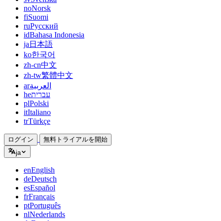
no
Norsk
fi
Suomi
ru
Русский
id
Bahasa Indonesia
ja
日本語
ko
한국어
zh-cn
中文
zh-tw
繁體中文
ar
العربية
he
עברית
pl
Polski
it
Italiano
tr
Türkçe
ログイン
無料トライアルを開始
ja
en
English
de
Deutsch
es
Español
fr
Français
pt
Português
nl
Nederlands