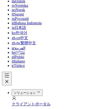
da
Dansk
sv
Svenska
no
Norsk
fi
Suomi
ru
Русский
id
Bahasa Indonesia
ja
日本語
ko
한국어
zh-cn
中文
zh-tw
繁體中文
ar
العربية
he
עברית
pl
Polski
it
Italiano
tr
Türkçe
ソリューション
クライアントポータル