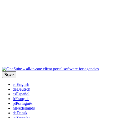
コンサルティング
提案書、プロジェクト追跡、請求を統合し、アドバイスと同
じくらいプロフェッショナルに見えるように。
ITサービス
チケット、リテイナー、クライアントポータルを、複数の
SaaSツールをつなぎ合わせることなく管理できます。
ja
en
English
de
Deutsch
es
Español
fr
Français
pt
Português
nl
Nederlands
da
Dansk
sv
Svenska