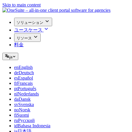
Skip to main content
ソリューション
ユースケース
リソース
料金
ja
en
English
de
Deutsch
es
Español
fr
Français
pt
Português
nl
Nederlands
da
Dansk
sv
Svenska
no
Norsk
fi
Suomi
ru
Русский
id
Bahasa Indonesia
ja
日本語