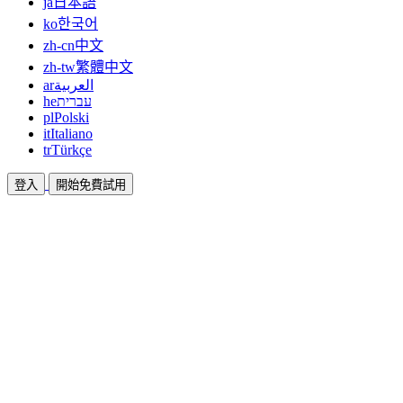
ja
日本語
ko
한국어
zh-cn
中文
zh-tw
繁體中文
ar
العربية
he
עברית
pl
Polski
it
Italiano
tr
Türkçe
登入
開始免費試用
文件
指南與說明文件
聯盟
合作共贏