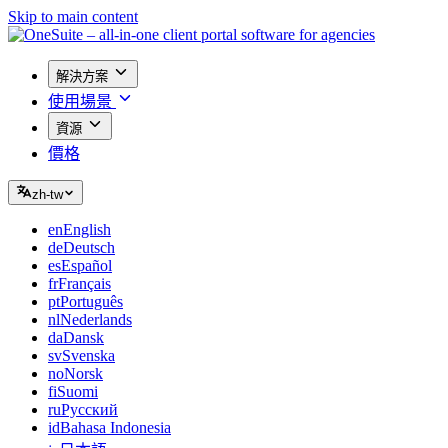
Skip to main content
解決方案
使用場景
資源
價格
zh-tw
en
English
de
Deutsch
es
Español
fr
Français
pt
Português
nl
Nederlands
da
Dansk
sv
Svenska
no
Norsk
fi
Suomi
ru
Русский
id
Bahasa Indonesia