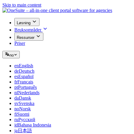
Skip to main content
Løsning
Bruksområder
Ressurser
Priser
no
en
English
de
Deutsch
es
Español
fr
Français
pt
Português
nl
Nederlands
da
Dansk
sv
Svenska
no
Norsk
fi
Suomi
ru
Русский
id
Bahasa Indonesia
ja
日本語