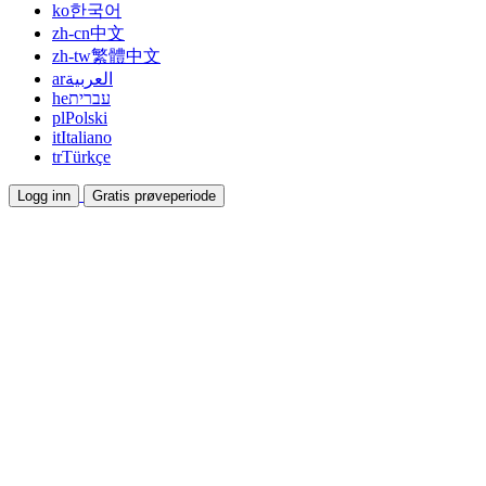
ko
한국어
zh-cn
中文
zh-tw
繁體中文
ar
العربية
he
עברית
pl
Polski
it
Italiano
tr
Türkçe
Logg inn
Gratis prøveperiode
Dokumentasjon
Veiledninger og hjelpedokumenter
Affiliate
Bli partner og tjen sammen
Integrasjoner