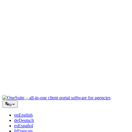
Yaratıcı Ajans
Briefler, geri bildirimler ve faturalandırma için tek çalışma alanı,
böylece yaratıcı enerjiniz işe odaklanır.
Danışmanlık
Teklifler, proje takibi ve faturalandırma bir arada, böylece
tavsiyeleriniz kadar profesyonel görünürsünüz.
BT Hizmetleri
Talepleri, sözleşmeleri ve müşteri portallarını düzinelerce SaaS
aracını birbirine bağlamadan yönetin.
tr
en
English
de
Deutsch
es
Español
fr
Français