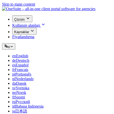
Skip to main content
Çözüm
Kullanım alanları
Kaynaklar
Fiyatlandırma
tr
en
English
de
Deutsch
es
Español
fr
Français
pt
Português
nl
Nederlands
da
Dansk
sv
Svenska
no
Norsk
fi
Suomi
ru
Русский
id
Bahasa Indonesia
ja
日本語