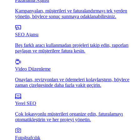
Pazarlama Ajansı
Kampanyaları, müşterileri ve faturalandırmayı tek yerden
yönetin, böylece sonuç sunmaya odaklanabilirsiniz.
SEO Ajansı
Beş farklı aracı kullanmadan projeleri takip edin, raporları
paylaşın ve müşterilere fatura kesin.
Video Düzenleme
Onayları, revizyonları ve ödemeleri kolaylarştırın, böylece
zaman çizelgesinde daha fazla vakit geçirin.
Yerel SEO
Çok lokasyonlu müşterileri organize edin, faturalamayı
otomatikleştirin ve her projeyi yönetin.
Fotoğrafçılık