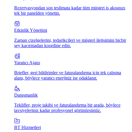
Rezervasyondan son teslimata kadar tüm müşteri iş akışınızı
tek bir panelden yönetin.
Etkinlik Yönetimi
Zaman çizelgelerini, tedarikçileri ve müşteri iletişimini hiçbir
şey kaçırmadan koordine edin.
Yaratıcı Ajans
Briefler, geri bildirimler ve faturalandırma için tek çalışma
alanı, böylece yaratıcı enerjiniz işe odaklanır.
Danışmanlık
Teklifler, proje takibi ve faturalandırma bir arada, böylece
tavsiyeleriniz kadar profesyonel görünürsünüz.
BT Hizmetleri