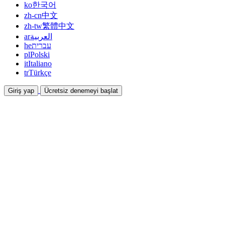
ko
한국어
zh-cn
中文
zh-tw
繁體中文
ar
العربية
he
עברית
pl
Polski
it
Italiano
tr
Türkçe
Giriş yap
Ücretsiz denemeyi başlat
Dokümantasyon
Kılavuzlar ve yardım belgeleri
İş Ortaklığı
Ortak olun ve birlikte kazanın
Entegrasyonlar