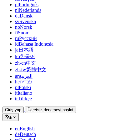
pt
Português
nl
Nederlands
da
Dansk
sv
Svenska
no
Norsk
fi
Suomi
ru
Русский
id
Bahasa Indonesia
ja
日本語
ko
한국어
zh-cn
中文
zh-tw
繁體中文
ar
العربية
he
עברית
pl
Polski
it
Italiano
tr
Türkçe
Giriş yap
Ücretsiz denemeyi başlat
tr
en
English
de
Deutsch
es
Español