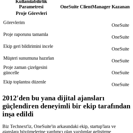
Kullanılabilirlik
Parametresi
OneSuite
ClientManager
Kazanan
Proje Görevleri
Görevlerim
OneSuite
Proje raporunu tamamla
OneSuite
Ekip geri bildirimini incele
OneSuite
Müşteri sunumuna hazırlan
OneSuite
Proje zaman çizelgesini
güncelle
OneSuite
Ekip toplantısı düzenle
OneSuite
2012'den bu yana dijital ajansları
güçlendiren deneyimli bir ekip tarafından
inşa edildi
Biz Technext'iz, OneSuite'in arkasındaki ekip, startup'lara ve
ajanslara büyümelerine yardımcı olan yazılımlar geliştirme