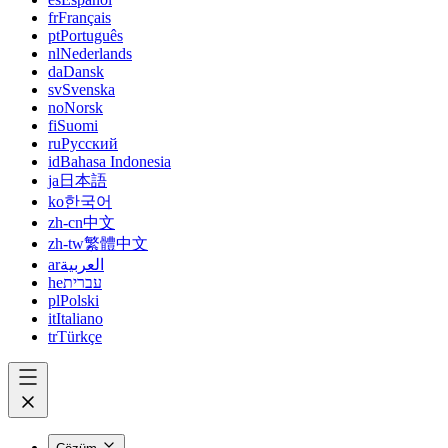
fr
Français
pt
Português
nl
Nederlands
da
Dansk
sv
Svenska
no
Norsk
fi
Suomi
ru
Русский
id
Bahasa Indonesia
ja
日本語
ko
한국어
zh-cn
中文
zh-tw
繁體中文
ar
العربية
he
עברית
pl
Polski
it
Italiano
tr
Türkçe