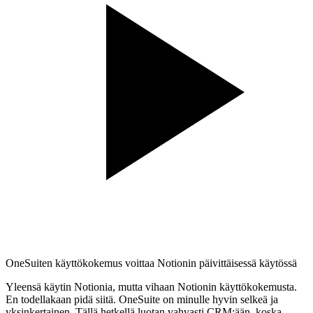
OneSuiten käyttökokemus voittaa Notionin päivittäisessä käytössä
Yleensä käytin Notionia, mutta vihaan Notionin käyttökokemusta.
En todellakaan pidä siitä. OneSuite on minulle hyvin selkeä ja
yksinkertainen. Tällä hetkellä luotan vahvasti CRM:ään, koska