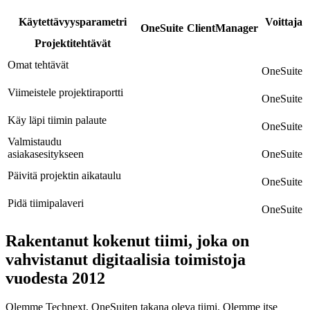
Käytettävyysparametri
Voittaja
OneSuite
ClientManager
Projektitehtävät
Omat tehtävät
OneSuite
Viimeistele projektiraportti
OneSuite
Käy läpi tiimin palaute
OneSuite
Valmistaudu
asiakasesitykseen
OneSuite
Päivitä projektin aikataulu
OneSuite
Pidä tiimipalaveri
OneSuite
Rakentanut kokenut tiimi, joka on
vahvistanut digitaalisia toimistoja
vuodesta 2012
Olemme Technext, OneSuiten takana oleva tiimi. Olemme itse