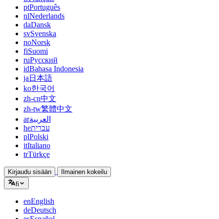
pt
Português
nl
Nederlands
da
Dansk
sv
Svenska
no
Norsk
fi
Suomi
ru
Русский
id
Bahasa Indonesia
ja
日本語
ko
한국어
zh-cn
中文
zh-tw
繁體中文
ar
العربية
he
עברית
pl
Polski
it
Italiano
tr
Türkçe
Kirjaudu sisään
Ilmainen kokeilu
fi
en
English
de
Deutsch
es
Español