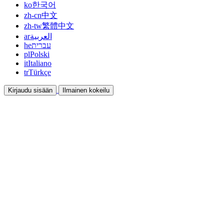
ko
한국어
zh-cn
中文
zh-tw
繁體中文
ar
العربية
he
עברית
pl
Polski
it
Italiano
tr
Türkçe
Kirjaudu sisään
Ilmainen kokeilu
Dokumentaatio
Oppaat ja ohjeet
Affiliate
Ole kumppani ja ansaitse yhdessä
Integraatiot