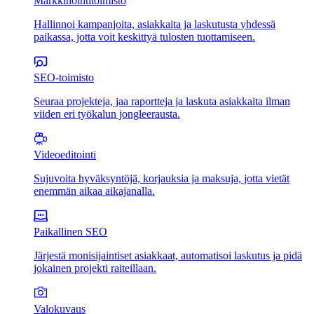
Markkinointitoimisto
Hallinnoi kampanjoita, asiakkaita ja laskutusta yhdessä
paikassa, jotta voit keskittyä tulosten tuottamiseen.
SEO-toimisto
Seuraa projekteja, jaa raportteja ja laskuta asiakkaita ilman
viiden eri työkalun jongleerausta.
Videoeditointi
Sujuvoita hyväksyntöjä, korjauksia ja maksuja, jotta vietät
enemmän aikaa aikajanalla.
Paikallinen SEO
Järjestä monisijaintiset asiakkaat, automatisoi laskutus ja pidä
jokainen projekti raiteillaan.
Valokuvaus