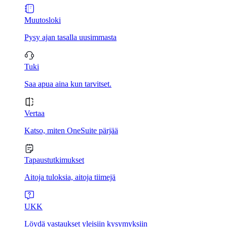
Muutosloki
Pysy ajan tasalla uusimmasta
Tuki
Saa apua aina kun tarvitset.
Vertaa
Katso, miten OneSuite pärjää
Tapaustutkimukset
Aitoja tuloksia, aitoja tiimejä
UKK
Löydä vastaukset yleisiin kysymyksiin