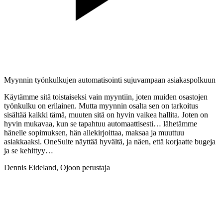
Myynnin työnkulkujen automatisointi sujuvampaan asiakaspolkuun
Käytämme sitä toistaiseksi vain myyntiin, joten muiden osastojen
työnkulku on erilainen. Mutta myynnin osalta sen on tarkoitus
sisältää kaikki tämä, muuten sitä on hyvin vaikea hallita. Joten on
hyvin mukavaa, kun se tapahtuu automaattisesti… lähetämme
hänelle sopimuksen, hän allekirjoittaa, maksaa ja muuttuu
asiakkaaksi. OneSuite näyttää hyvältä, ja näen, että korjaatte bugeja
ja se kehittyy…
Dennis Eideland,
Ojoon perustaja