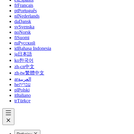
fr
Français
pt
Português
nl
Nederlands
da
Dansk
sv
Svenska
no
Norsk
fi
Suomi
ru
Русский
id
Bahasa Indonesia
ja
日本語
ko
한국어
zh-cn
中文
zh-tw
繁體中文
ar
العربية
he
עברית
pl
Polski
it
Italiano
tr
Türkçe