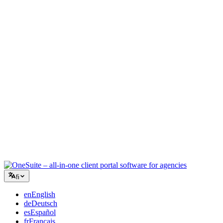
Luova toimisto
Yksi työtila briiffeille, palautteille ja laskutukselle, jotta luova
energiasi pysyy työssä.
Konsultointi
Tarjoukset, projektien seuranta ja laskutus yhdistettynä, jotta näytät
yhtä ammattimaiselta kuin neuvosi.
IT-palvelut
Hallinnoi tikettejä, retainereita ja asiakasportaaleja ilman tusinaa
SaaS-työkalua teipattuna yhteen.
fi
en
English
de
Deutsch
es
Español
fr
Français