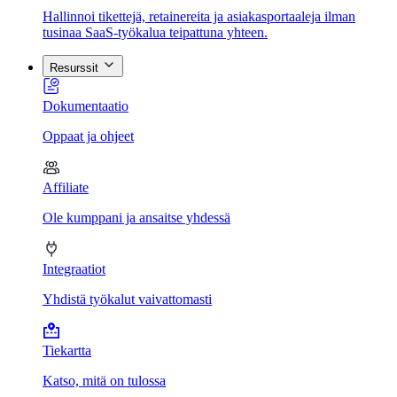
Hallinnoi tikettejä, retainereita ja asiakasportaaleja ilman
tusinaa SaaS-työkalua teipattuna yhteen.
Resurssit
Dokumentaatio
Oppaat ja ohjeet
Affiliate
Ole kumppani ja ansaitse yhdessä
Integraatiot
Yhdistä työkalut vaivattomasti
Tiekartta
Katso, mitä on tulossa