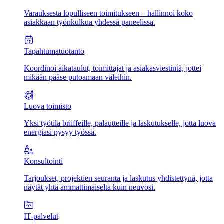
Varauksesta lopulliseen toimitukseen – hallinnoi koko
asiakkaan työnkulkua yhdessä paneelissa.
Tapahtumatuotanto
Koordinoi aikataulut, toimittajat ja asiakasviestintä, jottei
mikään pääse putoamaan väleihin.
Luova toimisto
Yksi työtila briiffeille, palautteille ja laskutukselle, jotta luova
energiasi pysyy työssä.
Konsultointi
Tarjoukset, projektien seuranta ja laskutus yhdistettynä, jotta
näytät yhtä ammattimaiselta kuin neuvosi.
IT-palvelut