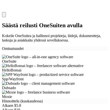
Säästä reilusti OneSuiten avulla
Kokeile OneSuitea ja hallinnoi projekteja, liidejä, dokumentteja,
laskuja ja asiakkaita yhdessä sovelluksessa.
Ominaisuudet
OneSuite
HelloBonsai
Spp/Wayfront
Dubsado
Moxie
Hinnoittelu (kuukaudessa)
Alkaen $5.8
Alkaen $19