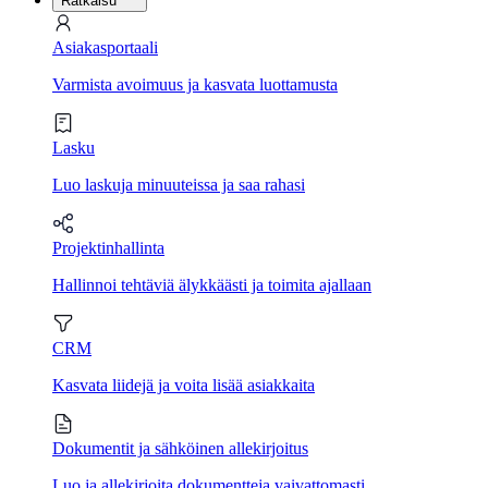
Ratkaisu
Asiakasportaali
Varmista avoimuus ja kasvata luottamusta
Lasku
Luo laskuja minuuteissa ja saa rahasi
Projektinhallinta
Hallinnoi tehtäviä älykkäästi ja toimita ajallaan
CRM
Kasvata liidejä ja voita lisää asiakkaita
Dokumentit ja sähköinen allekirjoitus
Luo ja allekirjoita dokumentteja vaivattomasti