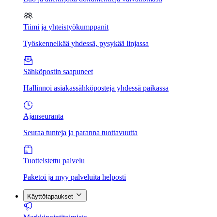
Tiimi ja yhteistyökumppanit
Työskennelkää yhdessä, pysykää linjassa
Sähköpostin saapuneet
Hallinnoi asiakassähköposteja yhdessä paikassa
Ajanseuranta
Seuraa tunteja ja paranna tuottavuutta
Tuotteistettu palvelu
Paketoi ja myy palveluita helposti
Käyttötapaukset