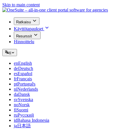
Skip to main content
Ratkaisu
Käyttötapaukset
Resurssit
Hinnoittelu
fi
en
English
de
Deutsch
es
Español
fr
Français
pt
Português
nl
Nederlands
da
Dansk
sv
Svenska
no
Norsk
fi
Suomi
ru
Русский
id
Bahasa Indonesia
ja
日本語