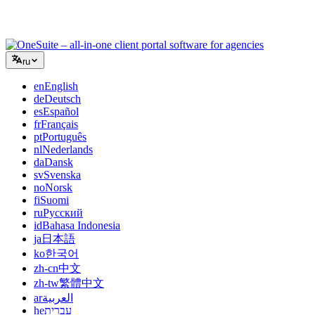
клиентскими порталами, не склеивая дюжину SaaS-
инструментов.
ru
en
English
de
Deutsch
es
Español
fr
Français
pt
Português
nl
Nederlands
da
Dansk
sv
Svenska
no
Norsk
fi
Suomi
ru
Русский
id
Bahasa Indonesia
ja
日本語
ko
한국어
zh-cn
中文
zh-tw
繁體中文
ar
العربية
he
עברית