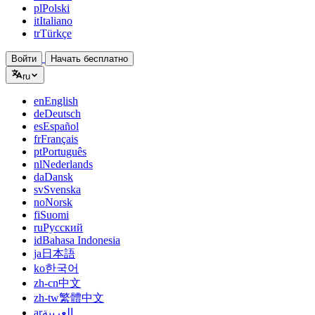
pl
Polski
it
Italiano
tr
Türkçe
Войти
Начать бесплатно
ru
en
English
de
Deutsch
es
Español
fr
Français
pt
Português
nl
Nederlands
da
Dansk
sv
Svenska
no
Norsk
fi
Suomi
ru
Русский
id
Bahasa Indonesia
ja
日本語
ko
한국어
zh-cn
中文
zh-tw
繁體中文
ar
العربية