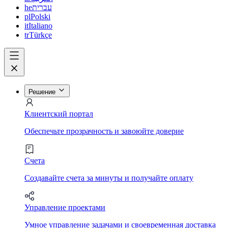
he
עברית
pl
Polski
it
Italiano
tr
Türkçe
Решение
Клиентский портал
Обеспечьте прозрачность и завоюйте доверие
Счета
Создавайте счета за минуты и получайте оплату
Управление проектами
Умное управление задачами и своевременная доставка