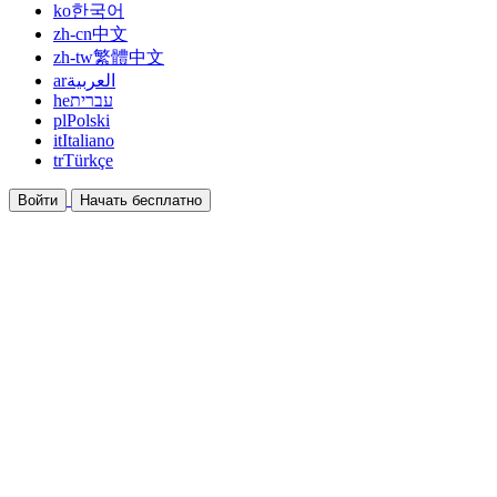
ko
한국어
zh-cn
中文
zh-tw
繁體中文
ar
العربية
he
עברית
pl
Polski
it
Italiano
tr
Türkçe
Войти
Начать бесплатно
Документация
Руководства и справочные документы
Партнёрская программа
Станьте партнёром и зарабатывайте вместе
Интеграции