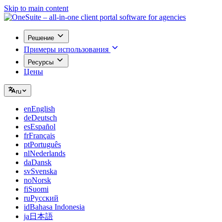
Skip to main content
Решение
Примеры использования
Ресурсы
Цены
ru
en
English
de
Deutsch
es
Español
fr
Français
pt
Português
nl
Nederlands
da
Dansk
sv
Svenska
no
Norsk
fi
Suomi
ru
Русский
id
Bahasa Indonesia
ja
日本語