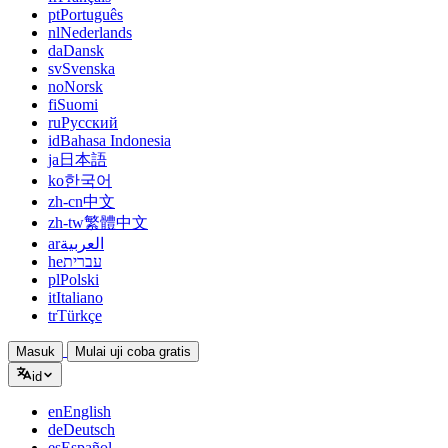
pt
Português
nl
Nederlands
da
Dansk
sv
Svenska
no
Norsk
fi
Suomi
ru
Русский
id
Bahasa Indonesia
ja
日本語
ko
한국어
zh-cn
中文
zh-tw
繁體中文
ar
العربية
he
עברית
pl
Polski
it
Italiano
tr
Türkçe
Masuk
Mulai uji coba gratis
id
en
English
de
Deutsch
es
Español