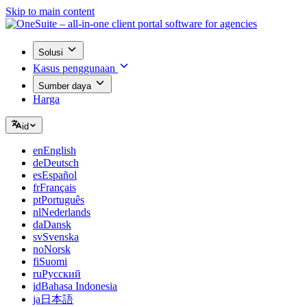
Skip to main content
Solusi
Kasus penggunaan
Sumber daya
Harga
id
en
English
de
Deutsch
es
Español
fr
Français
pt
Português
nl
Nederlands
da
Dansk
sv
Svenska
no
Norsk
fi
Suomi
ru
Русский
id
Bahasa Indonesia
ja
日本語