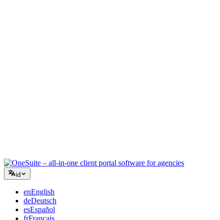
Agensi Kreatif
Satu ruang kerja untuk brief, umpan balik, dan penagihan sehingga
energi kreatif Anda tetap pada pekerjaan.
Konsultasi
Proposal, pelacakan proyek, dan faktur terpadu sehingga Anda
terlihat seprofesional saran Anda.
Layanan TI
Kelola tiket, retainer, dan portal klien tanpa harus menggabungkan
selusin alat SaaS.
id
en
English
de
Deutsch
es
Español
fr
Français