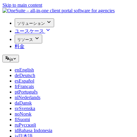
Skip to main content
ソリューション
ユースケース
リソース
料金
ja
en
English
de
Deutsch
es
Español
fr
Français
pt
Português
nl
Nederlands
da
Dansk
sv
Svenska
no
Norsk
fi
Suomi
ru
Русский
id
Bahasa Indonesia
ja
日本語