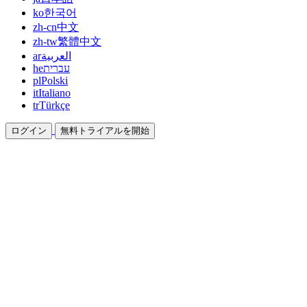
ko
한국어
zh-cn
中文
zh-tw
繁體中文
ar
العربية
he
עברית
pl
Polski
it
Italiano
tr
Türkçe
ログイン
無料トライアルを開始
ドキュメント
ガイドとヘルプドキュメント
アフィリエイト
パートナーになって一緒に稼ぐ
統合